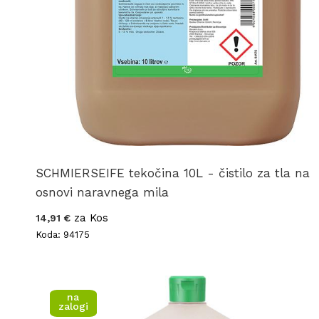
SCHMIERSEIFE tekočina 10L - čistilo za tla na
osnovi naravnega mila
za Kos
14,91 €
Koda: 94175
na
zalogi