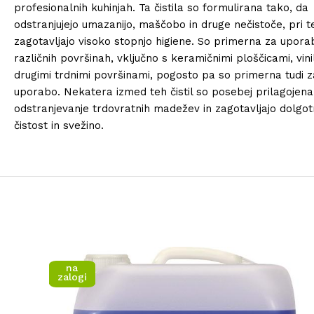
profesionalnih kuhinjah. Ta čistila so formulirana tako, da
odstranjujejo umazanijo, maščobo in druge nečistoče, pri 
zagotavljajo visoko stopnjo higiene. So primerna za upora
različnih površinah, vključno s keramičnimi ploščicami, vin
drugimi trdnimi površinami, pogosto pa so primerna tudi 
uporabo. Nekatera izmed teh čistil so posebej prilagojena
odstranjevanje trdovratnih madežev in zagotavljajo dolgot
čistost in svežino.
na
zalogi