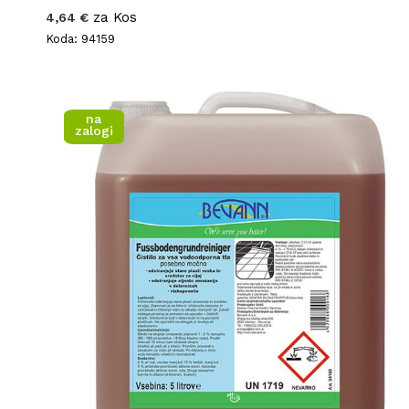
za Kos
4,64 €
Koda: 94159
na
zalogi