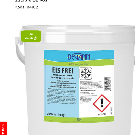
za Kos
22,96 €
Koda: 94162
na
zalogi