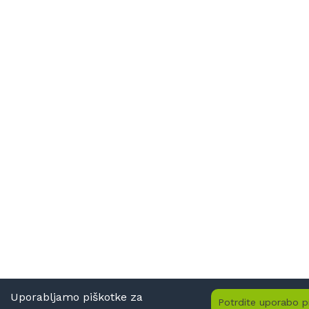
Uporabljamo piškotke za
Potrdite uporabo p