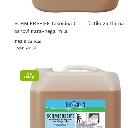
SCHMIERSEIFE tekočina 5 L - čistilo za tla na
osnovi naravnega mila
za Kos
7,93 €
Koda: 94164
na
zalogi