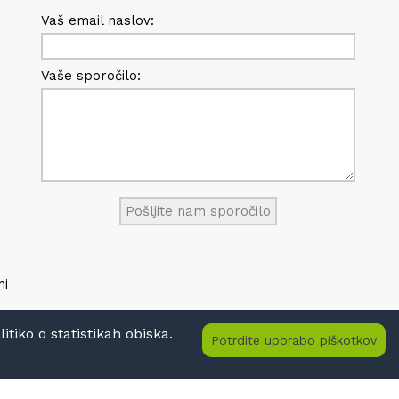
Vaš email naslov:
Vaše sporočilo:
ni
tiko o statistikah obiska.
Potrdite uporabo piškotkov