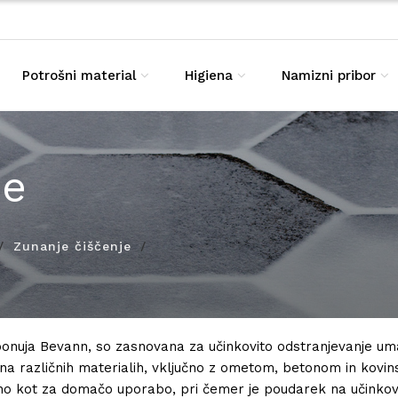
Potrošni material
Higiena
Namizni pribor
je
Zunanje čiščenje
h ponuja Bevann, so zasnovana za učinkovito odstranjevanje uma
 na različnih materialih, vključno z ometom, betonom in kovins
o kot za domačo uporabo, pri čemer je poudarek na učinkovit