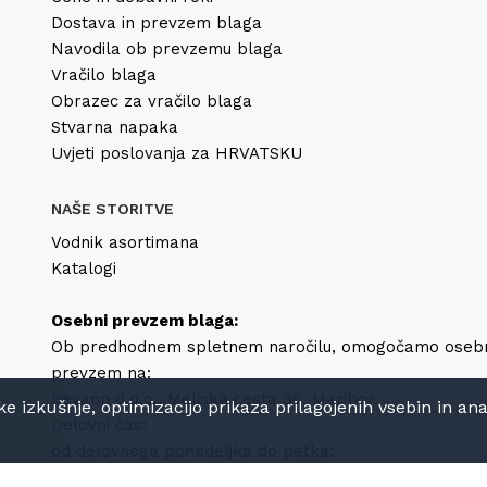
Dostava in prevzem blaga
Navodila ob prevzemu blaga
Vračilo blaga
Obrazec za vračilo blaga
Stvarna napaka
Uvjeti poslovanja za HRVATSKU
NAŠE STORITVE
Vodnik asortimana
Katalogi
Osebni prevzem blaga:
Ob predhodnem spletnem naročilu, omogočamo oseb
prevzem na:
Bevann d.o.o., Meljska cesta 56, Maribor.
izkušnje, optimizacijo prikaza prilagojenih vsebin in anali
Delovni čas:
od delovnega ponedeljka do petka:
8h-12h in 13h-16h