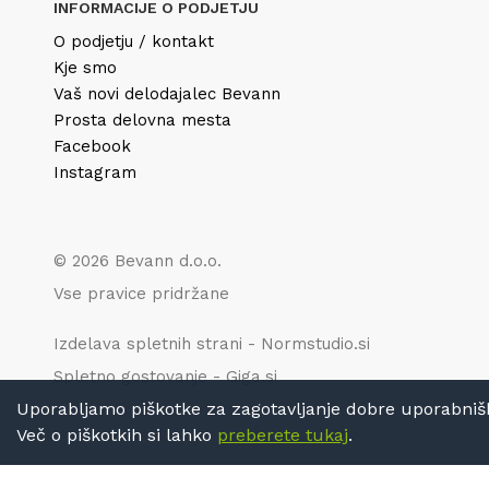
INFORMACIJE O PODJETJU
O podjetju / kontakt
Kje smo
Vaš novi delodajalec Bevann
Prosta delovna mesta
Facebook
Instagram
© 2026 Bevann d.o.o.
Vse pravice pridržane
Izdelava spletnih strani - Normstudio.si
Spletno gostovanje - Giga.si
Uporabljamo piškotke za zagotavljanje dobre uporabniške 
Več o piškotkih si lahko
preberete tukaj
.