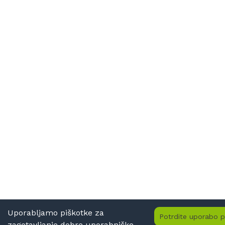
Uporabljamo piškotke za
Potrdite uporabo p
zagotavljanje dobre uporabniške