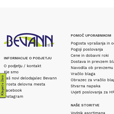
POMOČ UPORABNIKOM
Pogosta vprašanja in o
Pogoji poslovanja
Cene in dobavni roki
INFORMACIJE O PODJETJU
Dostava in prevzem b
O podjetju / kontakt
Navodila ob prevzemu
Kje smo
Vračilo blaga
Klepet v živo
Vaš novi delodajalec Bevann
Obrazec za vračilo bl
Prosta delovna mesta
Stvarna napaka
Facebook
Uvjeti poslovanja za 
Instagram
NAŠE STORITVE
Vodnik asortimana