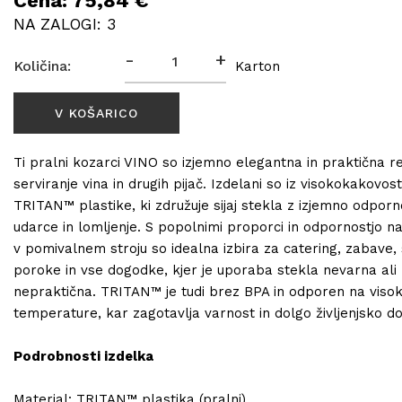
Cena: 75,84 €
NA ZALOGI: 3
-
+
Količina:
Karton
Ti pralni kozarci VINO so izjemno elegantna in praktična re
serviranje vina in drugih pijač. Izdelani so iz visokokakovos
TRITAN™ plastike, ki združuje sijaj stekla z izjemno odporn
udarce in lomljenje. S popolnimi proporci in odpornostjo n
v pomivalnem stroju so idealna izbira za catering, zabave,
poroke in vse dogodke, kjer je uporaba stekla nevarna ali
nepraktična. TRITAN™ je tudi brez BPA in odporen na viso
temperature, kar zagotavlja varnost in dolgo življenjsko d
Podrobnosti izdelka
Material: TRITAN™ plastika (pralni)