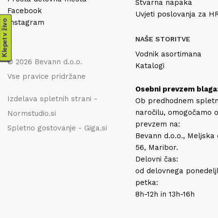
Stvarna napaka
Facebook
Uvjeti poslovanja za 
Instagram
Klepet v živo
NAŠE STORITVE
Vodnik asortimana
© 2026 Bevann d.o.o.
Katalogi
Vse pravice pridržane
Osebni prevzem blaga
Izdelava spletnih strani -
Ob predhodnem splet
naročilu, omogočamo 
Normstudio.si
prevzem na:
Spletno gostovanje - Giga.si
Bevann d.o.o., Meljska
56, Maribor.
Delovni čas:
od delovnega ponedelj
petka:
8h-12h in 13h-16h