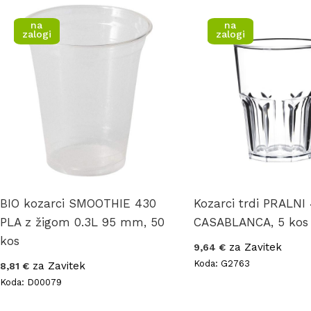
na
na
zalogi
zalogi
BIO kozarci SMOOTHIE 430
Kozarci trdi PRALNI
PLA z žigom 0.3L 95 mm, 50
CASABLANCA, 5 kos
kos
za Zavitek
9,64 €
Koda: G2763
za Zavitek
8,81 €
Koda: D00079