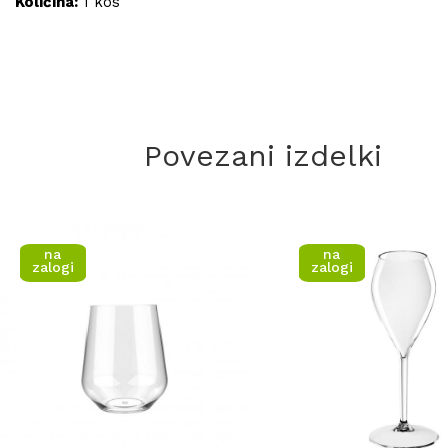
Količina:
1 kos
Povezani izdelki
na
na
zalogi
zalogi