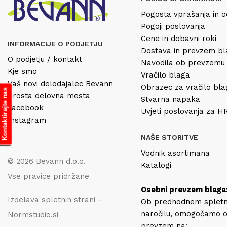
Pogosta vprašanja in o
Pogoji poslovanja
Cene in dobavni roki
INFORMACIJE O PODJETJU
Dostava in prevzem b
O podjetju / kontakt
Navodila ob prevzemu
Kje smo
Vračilo blaga
Vaš novi delodajalec Bevann
Obrazec za vračilo bl
Kontaktirajte nas
Prosta delovna mesta
Stvarna napaka
Facebook
Uvjeti poslovanja za 
Instagram
NAŠE STORITVE
Vodnik asortimana
© 2026 Bevann d.o.o.
Katalogi
Vse pravice pridržane
Osebni prevzem blaga
Izdelava spletnih strani -
Ob predhodnem splet
naročilu, omogočamo 
Normstudio.si
prevzem na: