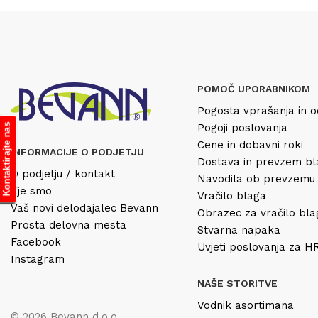
POMOČ UPORABNIKOM
Pogosta vprašanja in o
Pogoji poslovanja
Kontaktirajte nas
Cene in dobavni roki
INFORMACIJE O PODJETJU
Dostava in prevzem b
O podjetju / kontakt
Navodila ob prevzemu
Kje smo
Vračilo blaga
Vaš novi delodajalec Bevann
Obrazec za vračilo bl
Prosta delovna mesta
Stvarna napaka
Facebook
Uvjeti poslovanja za 
Instagram
NAŠE STORITVE
Vodnik asortimana
© 2026 Bevann d.o.o.