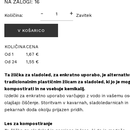
NA ZALOGI: 16
-
+
Količina:
Zavitek
KOLIČINA
CENA
Od 1
1,67 €
Od 24
1,55 €
Ta žlička za sladoled, za enkratno uporabo, je alternativ
tradicionalnim plastičnim žlicam za sladoled, ki jo je mo
kompostirati in ne vsebuje kemikalij.
Izdelki za enkratno uporabo varčujejo z vodo in vašemu os
olajšajo čiščenje. Storitvam v kavarnah, sladoledarnicah in
pekarnah doda okolju prijazen pridih.
Les za kompostiranje