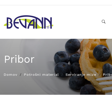
Pribor
Domov
Potrošni material
Serviranje mize
Prib