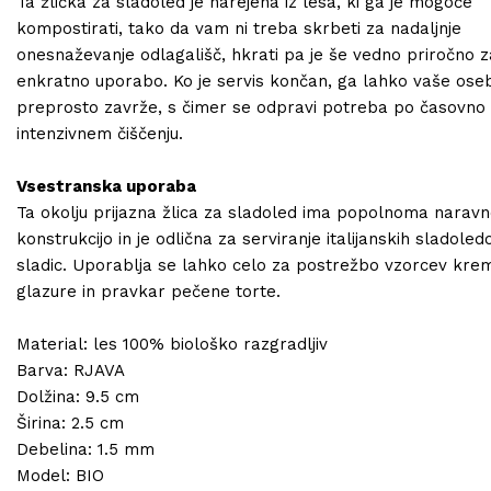
Ta žlička za sladoled je narejena iz lesa, ki ga je mogoče
kompostirati, tako da vam ni treba skrbeti za nadaljnje
onesnaževanje odlagališč, hkrati pa je še vedno priročno z
enkratno uporabo. Ko je servis končan, ga lahko vaše ose
preprosto zavrže, s čimer se odpravi potreba po časovno
intenzivnem čiščenju.
Vsestranska uporaba
Ta okolju prijazna žlica za sladoled ima popolnoma narav
konstrukcijo in je odlična za serviranje italijanskih sladoled
sladic. Uporablja se lahko celo za postrežbo vzorcev kre
glazure in pravkar pečene torte.
Material: les 100% biološko razgradljiv
Barva: RJAVA
Dolžina: 9.5 cm
Širina: 2.5 cm
Debelina: 1.5 mm
Model: BIO