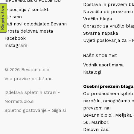
INFORMACIJE O PODJETJU
Dostava in prevzem b
Klepet v živo
O podjetju / kontakt
Navodila ob prevzemu
Kje smo
Vračilo blaga
Vaš novi delodajalec Bevann
Obrazec za vračilo bl
Prosta delovna mesta
Stvarna napaka
Facebook
Uvjeti poslovanja za 
Instagram
NAŠE STORITVE
Vodnik asortimana
© 2026 Bevann d.o.o.
Katalogi
Vse pravice pridržane
Osebni prevzem blaga
Izdelava spletnih strani -
Ob predhodnem splet
naročilu, omogočamo 
Normstudio.si
prevzem na:
Spletno gostovanje - Giga.si
Bevann d.o.o., Meljska
56, Maribor.
Delovni čas: