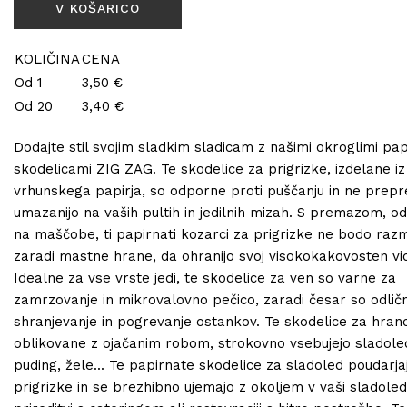
KOLIČINA
CENA
Od 1
3,50 €
Od 20
3,40 €
Dodajte stil svojim sladkim sladicam z našimi okroglimi pap
skodelicami ZIG ZAG. Te skodelice za prigrizke, izdelane iz
vrhunskega papirja, so odporne proti puščanju in ne prepr
umazanijo na vaših pultih in jedilnih mizah. S premazom, o
na maščobe, ti papirnati kozarci za prigrizke ne bodo raz
zaradi mastne hrane, da ohranijo svoj visokokakovosten vi
Idealne za vse vrste jedi, te skodelice za ven so varne za
zamrzovanje in mikrovalovno pečico, zaradi česar so odlič
shranjevanje in pogrevanje ostankov. Te skodelice za hran
oblikovane z ojačanim robom, strokovno vsebujejo sladole
puding, žele... Te papirnate skodelice za sladoled poudarja
prigrizke in se brezhibno ujemajo z okoljem v vaši sladoled