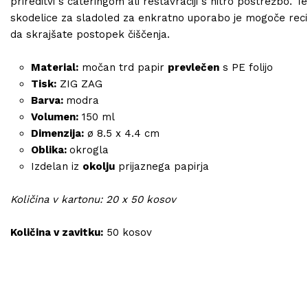
prireditvi s cateringom ali restavraciji s hitro postrežbo. Te
skodelice za sladoled za enkratno uporabo je mogoče recik
da skrajšate postopek čiščenja.
Material:
močan trd papir
prevlečen
s PE folijo
Tisk:
ZIG ZAG
Barva:
modra
Volumen:
150 ml
Dimenzija:
ø 8.5 x 4.4 cm
Oblika:
okrogla
Izdelan iz
okolju
prijaznega papirja
Količina v kartonu: 20 x 50 kosov
Količina v zavitku:
50 kosov