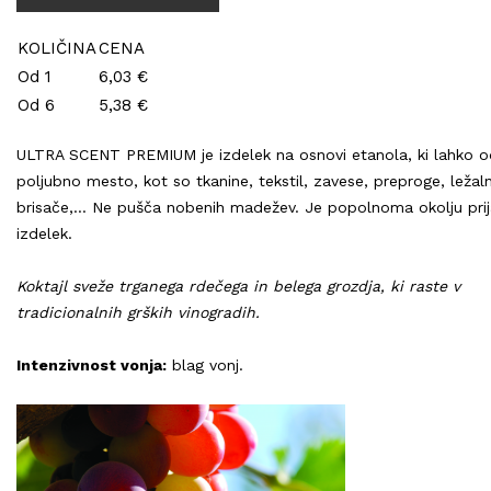
KOLIČINA
CENA
Od 1
6,03 €
Od 6
5,38 €
ULTRA SCENT PREMIUM je izdelek na osnovi etanola, ki lahko od
poljubno mesto, kot so tkanine, tekstil, zavese, preproge, ležalni
brisače,... Ne pušča nobenih madežev. Je popolnoma okolju pri
izdelek.
Koktajl sveže trganega rdečega in belega grozdja, ki raste v
tradicionalnih grških vinogradih.
Intenzivnost vonja:
blag vonj.