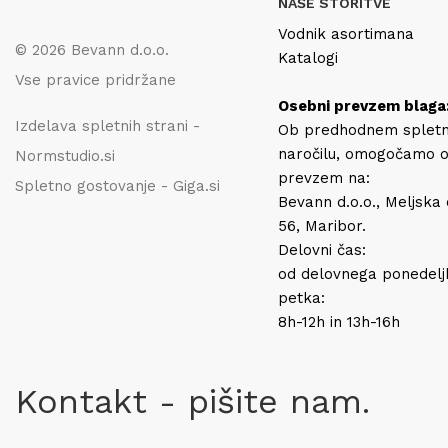
NAŠE STORITVE
Vodnik asortimana
© 2026 Bevann d.o.o.
Katalogi
Vse pravice pridržane
Osebni prevzem blaga
Izdelava spletnih strani -
Ob predhodnem splet
naročilu, omogočamo 
Normstudio.si
prevzem na:
Spletno gostovanje - Giga.si
Bevann d.o.o., Meljska
56, Maribor.
Delovni čas:
od delovnega ponedelj
petka:
8h-12h in 13h-16h
Kontakt - pišite nam.