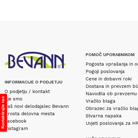
POMOČ UPORABNIKOM
Pogosta vprašanja in o
Pogoji poslovanja
Cene in dobavni roki
INFORMACIJE O PODJETJU
Dostava in prevzem b
O podjetju / kontakt
Navodila ob prevzemu
Kje smo
Kontaktirajte nas
Vračilo blaga
Vaš novi delodajalec Bevann
Obrazec za vračilo bl
Prosta delovna mesta
Stvarna napaka
Facebook
Uvjeti poslovanja za 
Instagram