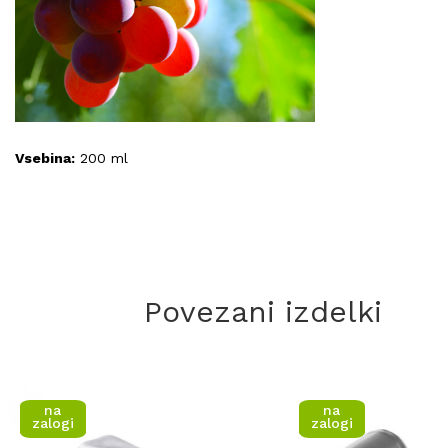
Vsebina:
200 ml
Povezani izdelki
na
na
zalogi
zalogi