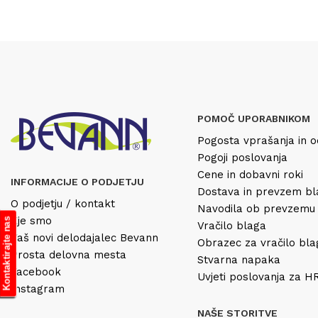
POMOČ UPORABNIKOM
Pogosta vprašanja in o
Pogoji poslovanja
Cene in dobavni roki
INFORMACIJE O PODJETJU
Dostava in prevzem b
O podjetju / kontakt
Navodila ob prevzemu
Kje smo
Kontaktirajte nas
Vračilo blaga
Vaš novi delodajalec Bevann
Obrazec za vračilo bl
Prosta delovna mesta
Stvarna napaka
Facebook
Uvjeti poslovanja za 
Instagram
NAŠE STORITVE