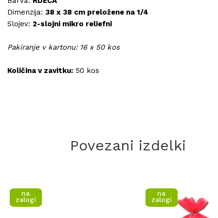
Barva:
RDEČA
Dimenzija:
38 x 38 cm preložene na 1/4
Slojev:
2-slojni mikro reliefni
Pakiranje v kartonu: 16 x 50 kos
Količina v zavitku:
50 kos
Povezani izdelki
na
na
zalogi
zalogi