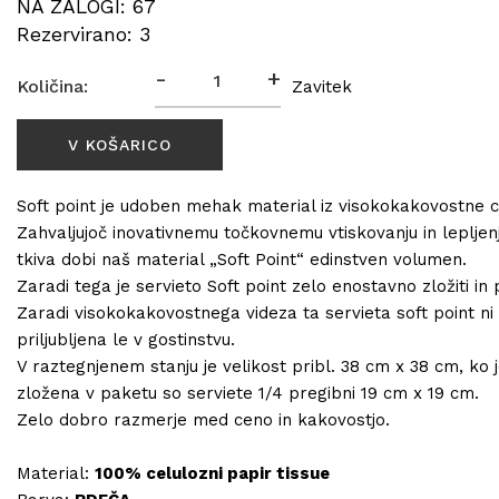
NA ZALOGI: 67
Rezervirano: 3
-
+
Količina:
Zavitek
Soft point je udoben mehak material iz visokokakovostne c
Zahvaljujoč inovativnemu točkovnemu vtiskovanju in lepljenj
tkiva dobi naš material „Soft Point“ edinstven volumen.
Zaradi tega je servieto Soft point zelo enostavno zložiti in p
Zaradi visokokakovostnega videza ta servieta soft point ni
priljubljena le v gostinstvu.
V raztegnjenem stanju je velikost pribl. 38 cm x 38 cm, ko 
zložena v paketu so serviete 1/4 pregibni 19 cm x 19 cm.
Zelo dobro razmerje med ceno in kakovostjo.
Material:
100% celulozni papir tissue