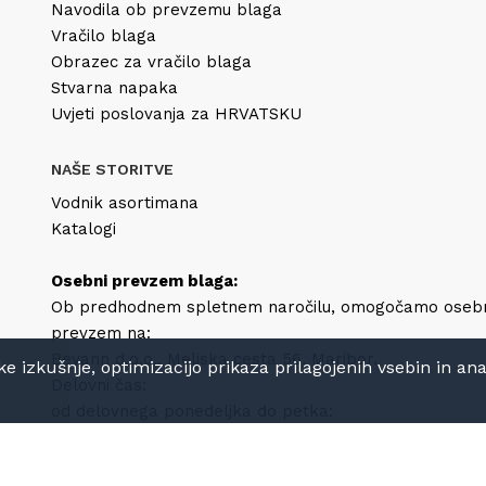
Navodila ob prevzemu blaga
Vračilo blaga
Obrazec za vračilo blaga
Stvarna napaka
Uvjeti poslovanja za HRVATSKU
NAŠE STORITVE
Vodnik asortimana
Katalogi
Osebni prevzem blaga:
Ob predhodnem spletnem naročilu, omogočamo oseb
prevzem na:
Bevann d.o.o., Meljska cesta 56, Maribor.
izkušnje, optimizacijo prikaza prilagojenih vsebin in anali
Delovni čas:
od delovnega ponedeljka do petka:
8h-12h in 13h-16h