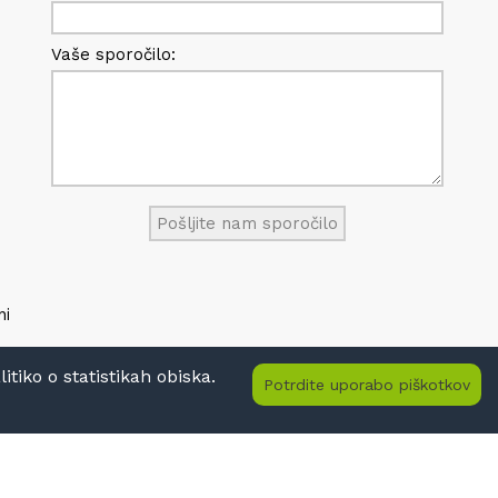
Vaše sporočilo:
ni
tiko o statistikah obiska.
Potrdite uporabo piškotkov