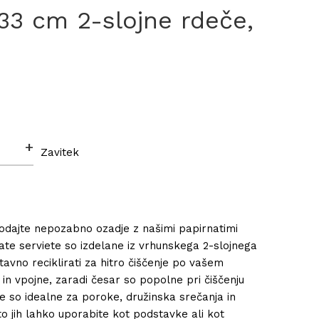
33 cm 2-slojne rdeče,
+
Zavitek
odajte nepozabno ozadje z našimi papirnatimi
nate serviete so izdelane iz vrhunskega 2-slojnega
tavno reciklirati za hitro čiščenje po vašem
n vpojne, zaradi česar so popolne pri čiščenju
te so idealne za poroke, družinska srečanja in
 jih lahko uporabite kot podstavke ali kot