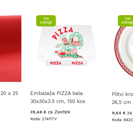
na
na
zalogi
zalog
.20 x 25
Embalaža PIZZA bela
Plitvi k
30x30x3.5 cm, 150 kos
26,5 cm
za Zavitek
39,48 €
za
9,64 €
Koda: 27411TV
Koda: 942