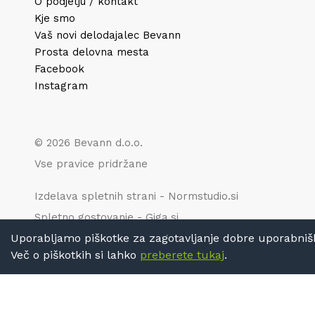
O podjetju / kontakt
Kje smo
Vaš novi delodajalec Bevann
Prosta delovna mesta
Facebook
Instagram
© 2026 Bevann d.o.o.
Vse pravice pridržane
Izdelava spletnih strani - Normstudio.si
Spletno gostovanje - Giga.si
Uporabljamo piškotke za zagotavljanje dobre uporabniške 
Več o piškotkih si lahko
preberete tukaj
.