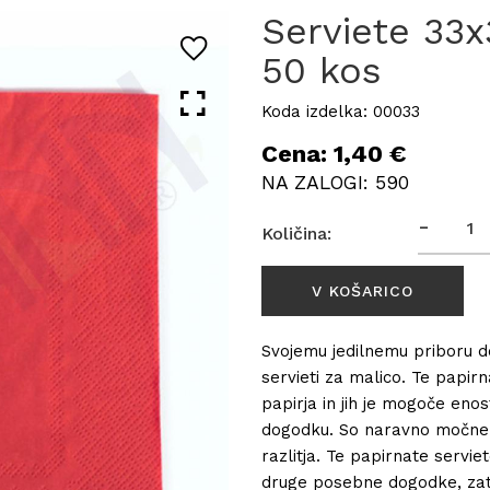
Serviete 33x
50 kos
Koda izdelka: 00033
Cena: 1,40 €
NA ZALOGI: 590
-
Količina:
Svojemu jedilnemu priboru d
servieti za malico. Te papir
papirja in jih je mogoče enos
dogodku. So naravno močne i
razlitja. Te papirnate servie
druge posebne dogodke, zato