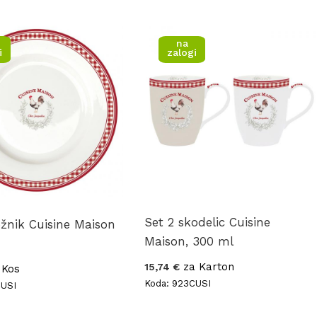
na
i
zalogi
Set 2 skodelic Cuisine
rožnik Cuisine Maison
Maison, 300 ml
za Karton
15,74 €
 Kos
Koda: 923CUSI
CUSI