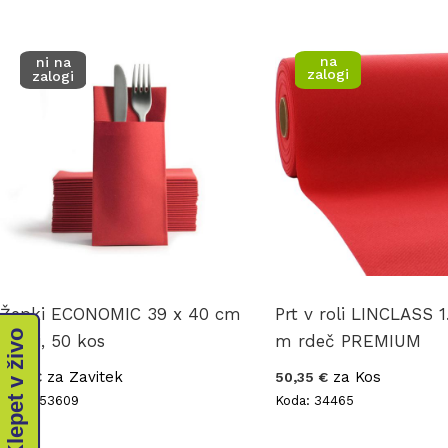
na
ni na
zalogi
zalogi
Žepki ECONOMIC 39 x 40 cm
Prt v roli LINCLASS 1
Klepet v živo
rdeči, 50 kos
m rdeč PREMIUM
za Zavitek
za Kos
7,93 €
50,35 €
Koda: 53609
Koda: 34465