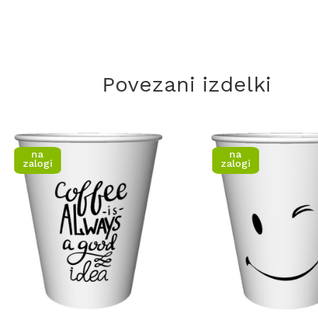
Povezani izdelki
na
na
zalogi
zalogi