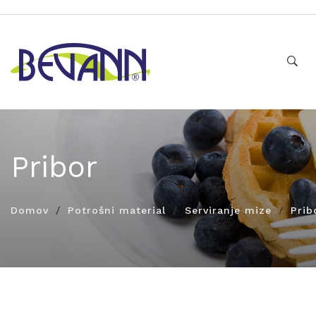
Pribor
Domov
Potrošni material
Serviranje mize
Prib