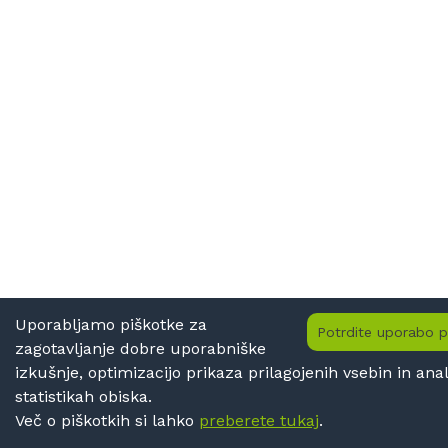
Uporabljamo piškotke za
Potrdite uporabo p
zagotavljanje dobre uporabniške
izkušnje, optimizacijo prikaza prilagojenih vsebin in anal
statistikah obiska.
Več o piškotkih si lahko
preberete tukaj
.