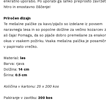
enkratno uporabo. Po uporabi ga lahko preprosto zavržet
hitro in enostavno čiščenje!
Priročen dizajn
Te mešalne palčke za kavo/pijačo so izdelane iz povsem
naravnega lesa in so popolne dolžine za večino kozarcev 
ali čaja! Pomaga, da so pijače dobro premešane za enak
okus v vsakem požirku. Vsaka mešalna palčka je posamičn
v papirnato vrečko.
Material:
les
Barva: rjava
Dolžina:
14 cm
Širina:
0.5 cm
Količina v kartonu: 25 x 200 kos
Pakiranje v zavitku:
200 kos