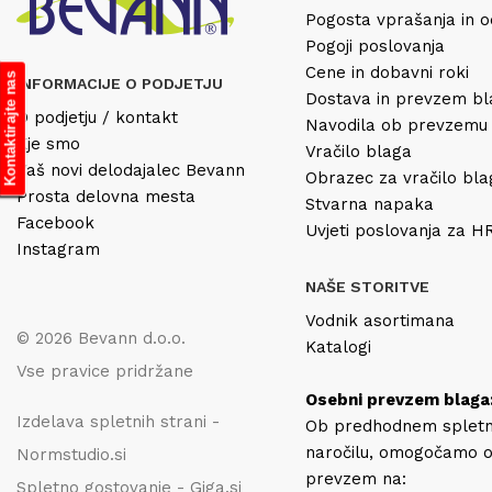
Pogosta vprašanja in o
Pogoji poslovanja
Cene in dobavni roki
Kontaktirajte nas
INFORMACIJE O PODJETJU
Dostava in prevzem b
O podjetju / kontakt
Navodila ob prevzemu
Kje smo
Vračilo blaga
Vaš novi delodajalec Bevann
Obrazec za vračilo bl
Prosta delovna mesta
Stvarna napaka
Facebook
Uvjeti poslovanja za 
Instagram
NAŠE STORITVE
Vodnik asortimana
© 2026 Bevann d.o.o.
Katalogi
Vse pravice pridržane
Osebni prevzem blaga
Izdelava spletnih strani -
Ob predhodnem splet
naročilu, omogočamo 
Normstudio.si
prevzem na:
Spletno gostovanje - Giga.si