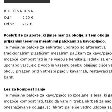
KOLIČINA
CENA
Od 1
2,20 €
Od 25
2,12 €
Poskrbite za goste, ki jim je mar za okolje, s tem okolju
prijaznimi lesenim mešalnimi palčkami za kavo/pijačo.
Te mešalne palčke za enkratno uporabo so alternativa
tradicionalnim plastičnim mešalnim palčkam za kavo/pijačo, 
mogoče kompostirati in ne vsebuje kemikalij. Izdelki za en
uporabo varčujejo z vodo in vašemu osebju olajšajo čiščenj
okolju prijazen pridih strežbi pijač v kavarnah, restavracija
barih.
Les za kompostiranje
Te mešalne palčke za kavo/pijačo so izdelane iz lesa, ki ga
mogoče kompostirati, tako da vam ni treba skrbeti za nada
onesnaževanje odlagališč, hkrati pa je še vedno udobna za