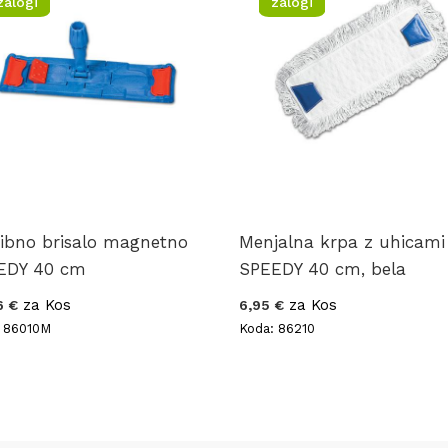
zalogi
zalogi
ibno brisalo magnetno
Menjalna krpa z uhicami
EDY 40 cm
SPEEDY 40 cm, bela
za Kos
za Kos
6 €
6,95 €
: 86010M
Koda: 86210