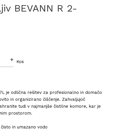
ljiv BEVANN R 2-
+
Kos
17L je odlična rešitev za profesionalno in domačo
ito in organizirano čiščenje. Zahvaljujoč
shranite tudi v najmanjše čistilne komore, kar je
enim prostorom.
o čisto in umazano vodo