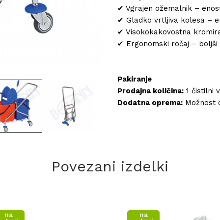
✔ Vgrajen ožemalnik – eno
✔ Gladko vrtljiva kolesa – 
✔ Visokokakovostna kromira
✔ Ergonomski ročaj – boljš
Pakiranje
Prodajna količina:
1 čistilni 
Dodatna oprema:
Možnost 
Povezani izdelki
na
na