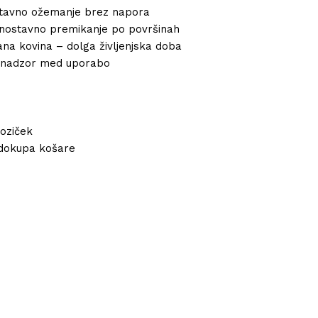
stavno ožemanje brez napora
enostavno premikanje po površinah
na kovina – dolga življenjska doba
i nadzor med uporabo
voziček
dokupa košare