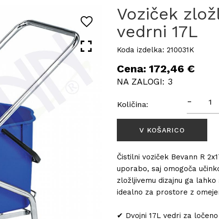
Voziček zlož
vedrni 17L
Koda izdelka: 210031K
Cena: 172,46 €
NA ZALOGI: 3
-
Količina:
Čistilni voziček Bevann R 2x
uporabo, saj omogoča učinkov
zložljivemu dizajnu ga lahko 
idealno za prostore z omej
✔ Dvojni 17L vedri za ločen