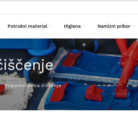
Potrošni material
Higiena
Namizni pribor
čiščenje
Pripomočki za čiščenje