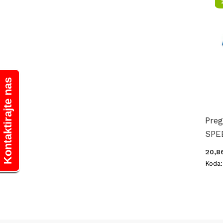
Kontaktirajte nas
Preg
SPE
20,8
Koda