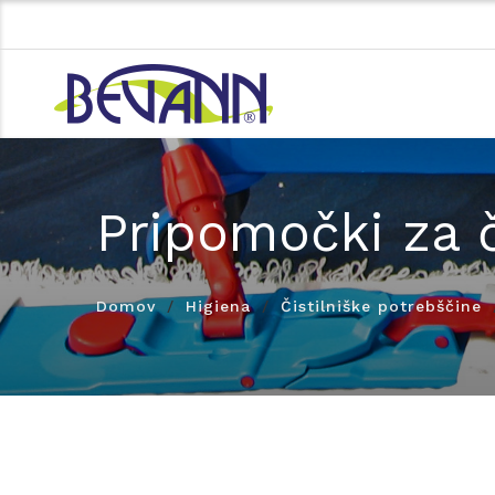
Pripomočki za 
Domov
Higiena
Čistilniške potrebščine