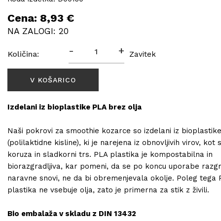
Cena: 8,93 €
NA ZALOGI: 20
-
+
Količina:
Zavitek
Izdelani iz bioplastike PLA brez olja
Naši pokrovi za smoothie kozarce so izdelani iz bioplastik
(polilaktidne kisline), ki je narejena iz obnovljivih virov, kot 
koruza in sladkorni trs. PLA plastika je kompostabilna in
biorazgradljiva, kar pomeni, da se po koncu uporabe razgr
naravne snovi, ne da bi obremenjevala okolje. Poleg tega
plastika ne vsebuje olja, zato je primerna za stik z živili.
Bio embalaža v skladu z DIN 13432