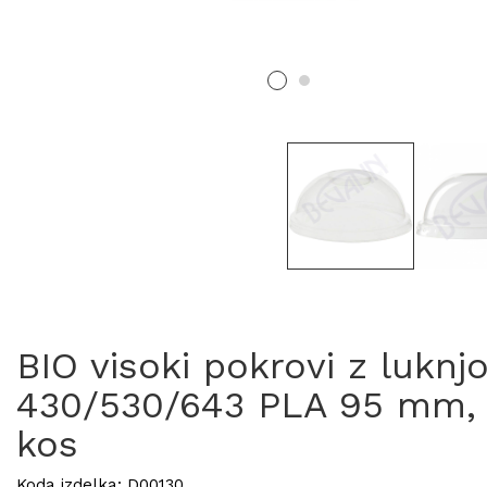
BIO visoki pokrovi z luknj
430/530/643 PLA 95 mm, 
kos
Koda izdelka: D00130