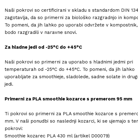
Naši pokrovi so certificirani v skladu s standardom DIN 134
zagotavlja, da so primerni za biološko razgradnjo in kompo
To pomeni, da jih lahko po uporabi odvržete v kompostnik,
bodo razgradili v naravne snovi.
Za hladne jedi od -25°C do +45°C
Naši pokrovi so primerni za uporabo s hladnimi jedmi pri
temperaturah od -25°C do +45°C. To pomeni, da jih lahko
uporabljate za smoothieje, sladolede, sadne solate in dru
jedi.
Primerni za PLA smoothie kozarce s premerom 95 mm
Ti pokrovi so primerni za PLA smoothie kozarce s preme
mm. V naši ponudbi so naslednji kozarci, ki se ujemajo s te
pokrovi:
Smoothie kozarec PLA 430 ml (artikel D00079)