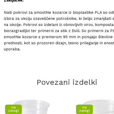
Zaključek:
Naši pokrovi za smoothie kozarce iz bioplastike PLA so od
izbira za okolju ozaveščene potrošnike, ki želijo zmanjšati s
na okolje. Pokrovi so izdelani iz obnovljivih virov, kompostab
biorazgradljivi ter primerni za stik z živili. So primerni za P
smoothie kozarce s premerom 95 mm in ponujajo številne
prednosti, kot so prozoren dizajn, tesno prileganje in eno
uporaba.
Povezani izdelki
na
na
zalogi
zalogi