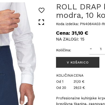
ROLL DRAP k
modra, 10 k
Koda izdelka: PN4064A03-
Cena: 31,10 €
NA ZALOGI: 15
-
Količina:
KOLIČINA
CENA
Od 1
31,10 €
Od 20
29,13 €
Profesionalne kuhinjske kr
brezšivna tkanina, zasnovan