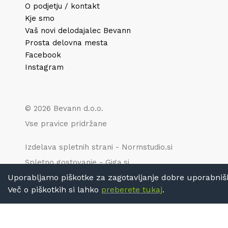
O podjetju / kontakt
Kje smo
Vaš novi delodajalec Bevann
Prosta delovna mesta
Facebook
Instagram
© 2026 Bevann d.o.o.
Vse pravice pridržane
Izdelava spletnih strani - Normstudio.si
Spletno gostovanje - Giga.si
Uporabljamo piškotke za zagotavljanje dobre uporabniške 
Več o piškotkih si lahko
preberete tukaj
.