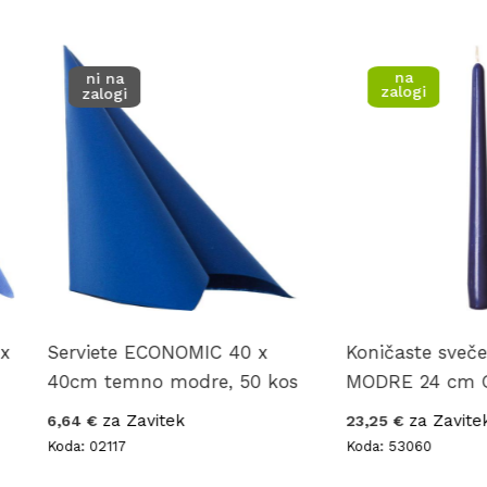
na
ni na
zalogi
zalogi
Serviete ECONOMIC 40 x
Koničaste sveče TE
40cm temno modre, 50 kos
MODRE 24 cm GIES, 
za Zavitek
za Zavitek
6,64 €
23,25 €
Koda: 02117
Koda: 53060