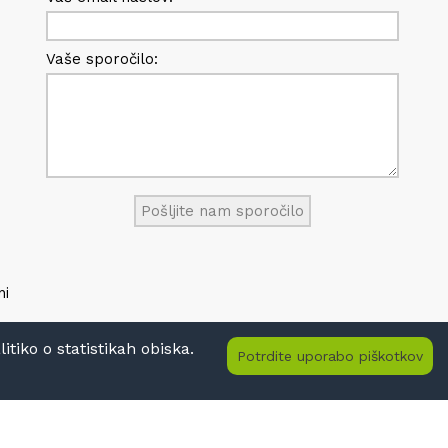
Vaše sporočilo:
ni
tiko o statistikah obiska.
Potrdite uporabo piškotkov