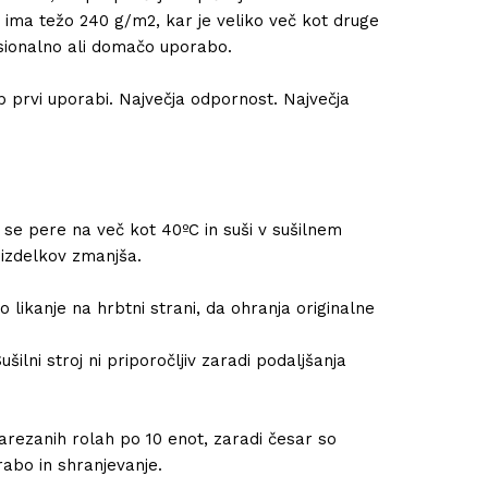
ima težo 240 g/m2, kar je veliko več kot druge
ionalno ali domačo uporabo.
ob prvi uporabi. Največja odpornost. Največja
 se pere na več kot 40ºC in suši v sušilnem
 izdelkov zmanjša.
 likanje na hrbtni strani, da ohranja originalne
šilni stroj ni priporočljiv zaradi podaljšanja
arezanih rolah po 10 enot, zaradi česar so
rabo in shranjevanje.