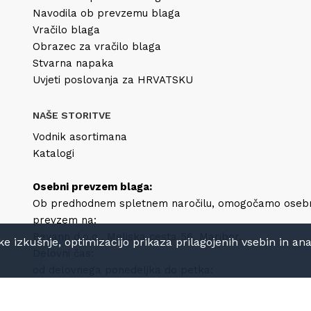
Navodila ob prevzemu blaga
Vračilo blaga
Obrazec za vračilo blaga
Stvarna napaka
Uvjeti poslovanja za HRVATSKU
NAŠE STORITVE
Vodnik asortimana
Katalogi
Osebni prevzem blaga:
Ob predhodnem spletnem naročilu, omogočamo oseb
prevzem na:
Bevann d.o.o., Meljska cesta 56, Maribor.
izkušnje, optimizacijo prikaza prilagojenih vsebin in anali
Delovni čas:
od delovnega ponedeljka do petka:
8h-12h in 13h-16h