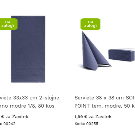
na
i
zalogi
 33x33 cm 2-slojne
Serviete 38 x 38 cm SOFT
odre 1/8, 80 kos
POINT tem. modre, 50 kos
Zavitek
za Zavitek
1,89 €
42
Koda: 00255