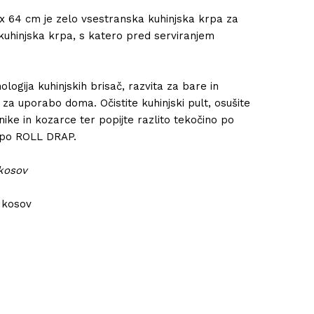
0 x 64 cm je zelo vsestranska kuhinjska krpa za
t kuhinjska krpa, s katero pred serviranjem
logija kuhinjskih brisač, razvita za bare in
 za uporabo doma. Očistite kuhinjski pult, osušite
nike in kozarce ter popijte razlito tekočino po
krpo ROLL DRAP.
 kosov
 kosov