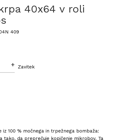
rpa 40x64 v roli
os
R04N 409
+
Zavitek
pe iz 100 % močnega in trpežnega bombaža:
a tako, da preprečuje kopičenje mikrobov. Ta