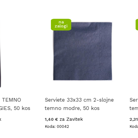
na
na
zalogi
zalog
MNO
Serviete 33x33 cm 2-slojne
Serviete
50 kos
temno modre, 50 kos
temno m
za Zavitek
za 
1,40 €
2,31 €
Koda: 00042
Koda: 002