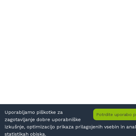
Uporabljamo piškotke za
Potrdite uporabo p
zagotavljanje dobre uporabniške
izkušnje, optimizacijo prikaza prilagojenih vsebin in anal
statistikah obiska.