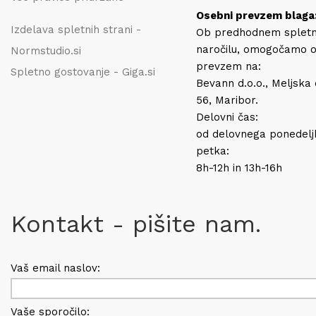
Osebni prevzem blaga
Izdelava spletnih strani -
Ob predhodnem splet
naročilu, omogočamo 
Normstudio.si
prevzem na:
Spletno gostovanje - Giga.si
Bevann d.o.o., Meljska
56, Maribor.
Delovni čas:
od delovnega ponedelj
petka:
8h-12h in 13h-16h
Kontakt - pišite nam.
Vaš email naslov:
Vaše sporočilo: