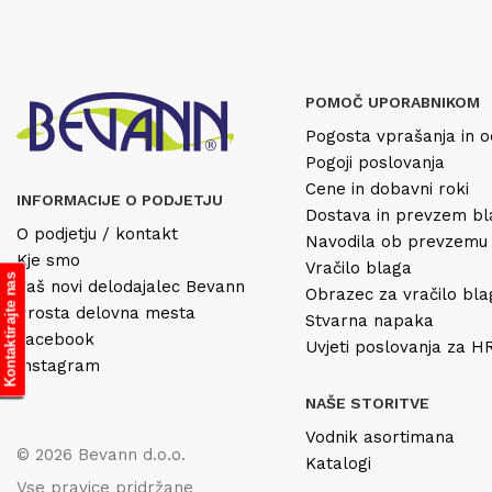
POMOČ UPORABNIKOM
Pogosta vprašanja in o
Pogoji poslovanja
Cene in dobavni roki
INFORMACIJE O PODJETJU
Dostava in prevzem b
O podjetju / kontakt
Navodila ob prevzemu
Kje smo
Vračilo blaga
Kontaktirajte nas
Vaš novi delodajalec Bevann
Obrazec za vračilo bl
Prosta delovna mesta
Stvarna napaka
Facebook
Uvjeti poslovanja za 
Instagram
NAŠE STORITVE
Vodnik asortimana
© 2026 Bevann d.o.o.
Katalogi
Vse pravice pridržane