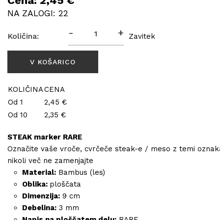
Cena: 2,45 €
NA ZALOGI: 22
-
+
Količina:
Zavitek
KOLIČINA
CENA
Od 1
2,45 €
Od 10
2,35 €
STEAK marker RARE
Označite vaše vroče, cvrčeče steak-e / meso z temi oznaka
nikoli več ne zamenjajte
Material:
Bambus (les)
Oblika:
ploščata
Dimenzija:
9 cm
Debelina:
3 mm
Napis na ploščatem delu:
RARE