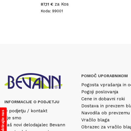
za Kos
87,11 €
Koda: 99001
POMOČ UPORABNIKOM
Pogosta vprašanja in o
Pogoji poslovanja
Cene in dobavni roki
INFORMACIJE O PODJETJU
Dostava in prevzem b
O podjetju / kontakt
Kontaktirajte nas
Navodila ob prevzemu
Kje smo
Vračilo blaga
Vaš novi delodajalec Bevann
Obrazec za vračilo bl