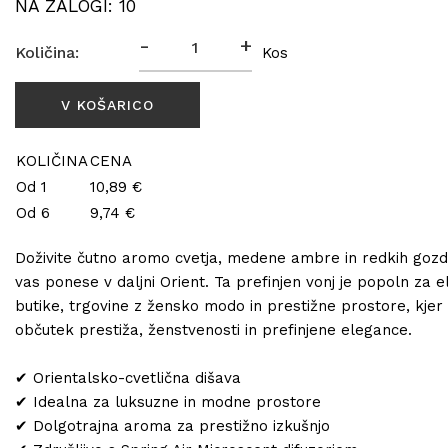
NA ZALOGI: 10
-
+
Količina:
Kos
KOLIČINA
CENA
Od 1
10,89 €
Od 6
9,74 €
Doživite čutno aromo cvetja, medene ambre in redkih gozdo
vas ponese v daljni Orient. Ta prefinjen vonj je popoln za 
butike, trgovine z žensko modo in prestižne prostore, kjer 
občutek prestiža, ženstvenosti in prefinjene elegance.
✔ Orientalsko-cvetlična dišava
✔ Idealna za luksuzne in modne prostore
✔ Dolgotrajna aroma za prestižno izkušnjo