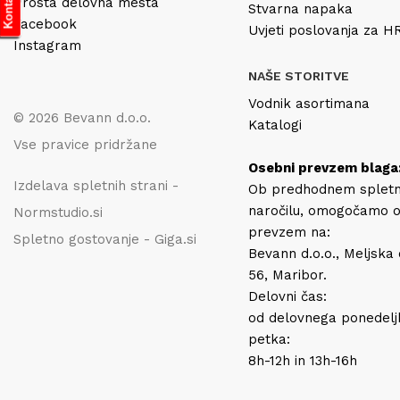
Prosta delovna mesta
Stvarna napaka
Facebook
Uvjeti poslovanja za 
Instagram
NAŠE STORITVE
Vodnik asortimana
© 2026 Bevann d.o.o.
Katalogi
Vse pravice pridržane
Osebni prevzem blaga
Izdelava spletnih strani -
Ob predhodnem splet
naročilu, omogočamo 
Normstudio.si
prevzem na:
Spletno gostovanje - Giga.si
Bevann d.o.o., Meljska
56, Maribor.
Delovni čas:
od delovnega ponedelj
petka:
8h-12h in 13h-16h