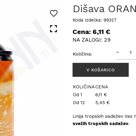
Dišava ORA
Koda izdelka: 99327
Cena: 6,11 €
NA ZALOGI: 29
-
Količina:
KOLIČINA
CENA
Od 1
6,11 €
Od 12
5,45 €
Linija tropskih sadežev Vas
svežih tropskih sadežev
.