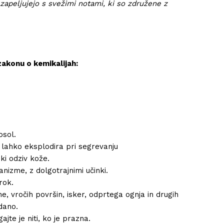
apeljujejo s svežimi notami, ki so združene z
zakonu o kemikalijah:
osol.
lahko eksplodira pri segrevanju
ki odziv kože.
izme, z dolgotrajnimi učinki.
rok.
e, vročih površin, isker, odprtega ognja in drugih
dano.
ajte je niti, ko je prazna.