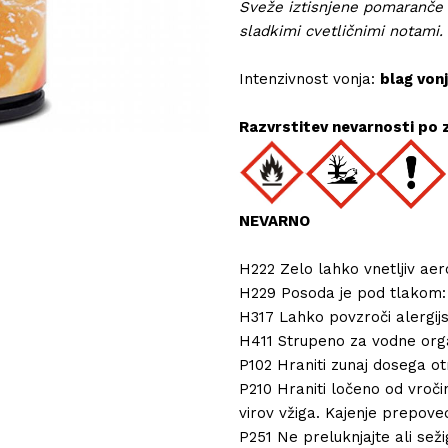
Sveže iztisnjene pomaranče z
sladkimi cvetličnimi notami.
Intenzivnost vonja:
blag vonj
Razvrstitev nevarnosti po 
NEVARNO
H222 Zelo lahko vnetljiv aer
H229 Posoda je pod tlakom: 
H317 Lahko povzroči alergijs
H411 Strupeno za vodne organ
P102 Hraniti zunaj dosega ot
P210 Hraniti ločeno od vročin
virov vžiga. Kajenje prepove
P251 Ne preluknjajte ali sežig