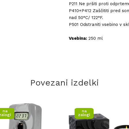
P211 Ne pršiti proti odprtem
P410+P412 Zaščititi pred so
nad 50°C/ 122°F.
P501 Odstraniti vsebino v skl
Vsebina:
250 ml
Povezani izdelki
na
na
zalogi
zalogi