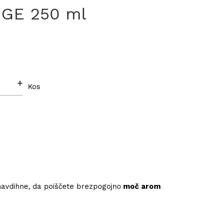
NGE 250 ml
+
Kos
 navdihne, da poiščete brezpogojno
moč arom