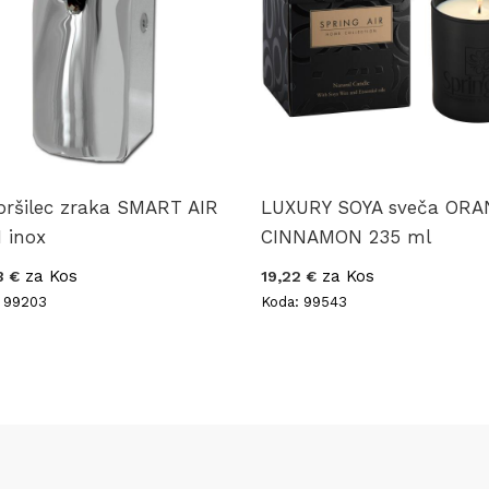
pršilec zraka SMART AIR
LUXURY SOYA sveča OR
 inox
CINNAMON 235 ml
za Kos
za Kos
3 €
19,22 €
 99203
Koda: 99543