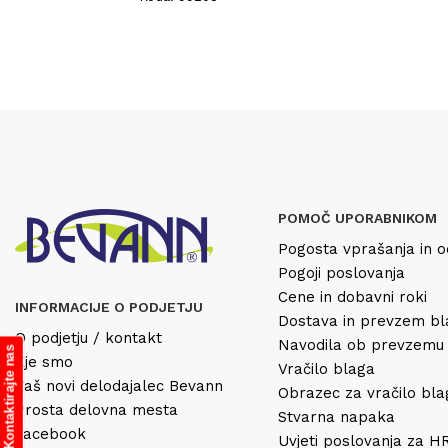
POMOČ UPORABNIKOM
Pogosta vprašanja in o
Pogoji poslovanja
Cene in dobavni roki
INFORMACIJE O PODJETJU
Dostava in prevzem b
O podjetju / kontakt
Navodila ob prevzemu
Kontaktirajte nas
Kje smo
Vračilo blaga
Vaš novi delodajalec Bevann
Obrazec za vračilo bl
Prosta delovna mesta
Stvarna napaka
Facebook
Uvjeti poslovanja za 