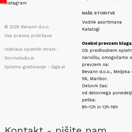
Instagram
NAŠE STORITVE
Vodnik asortimana
© 2026 Bevann d.o.o.
Katalogi
Vse pravice pridržane
Osebni prevzem blaga
Izdelava spletnih strani -
Ob predhodnem splet
naročilu, omogočamo 
Normstudio.si
prevzem na:
Spletno gostovanje - Giga.si
Bevann d.o.o., Meljska
56, Maribor.
Delovni čas:
od delovnega ponedelj
petka:
8h-12h in 13h-16h
Kontakt - pišite nam.