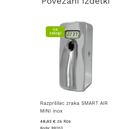
Povezani izdelki
na
zalogi
Razpršilec zraka SMART AIR
MINI inox
za Kos
48,63 €
Koda: 99203