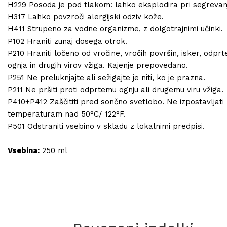
H229 Posoda je pod tlakom: lahko eksplodira pri segrevan
H317 Lahko povzroči alergijski odziv kože.
H411 Strupeno za vodne organizme, z dolgotrajnimi učinki.
P102 Hraniti zunaj dosega otrok.
P210 Hraniti ločeno od vročine, vročih površin, isker, odpr
ognja in drugih virov vžiga. Kajenje prepovedano.
P251 Ne preluknjajte ali sežigajte je niti, ko je prazna.
P211 Ne pršiti proti odprtemu ognju ali drugemu viru vžiga.
P410+P412 Zaščititi pred sončno svetlobo. Ne izpostavljati
temperaturam nad 50°C/ 122°F.
P501 Odstraniti vsebino v skladu z lokalnimi predpisi.
Vsebina:
250 ml