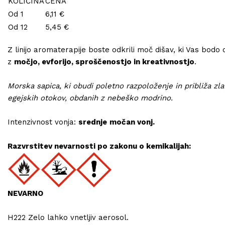
KOLIČINA
CENA
Od 1
6,11 €
Od 12
5,45 €
Z linijo aromaterapije boste odkrili moč dišav, ki Vas bodo
z
močjo, evforijo, sproščenostjo in kreativnostjo
.
Morska sapica, ki obudi poletno razpoloženje in približa zla
egejskih otokov, obdanih z nebeško modrino.
Intenzivnost vonja:
srednje
močan vonj.
Razvrstitev nevarnosti po zakonu o kemikalijah:
NEVARNO
H222 Zelo lahko vnetljiv aerosol.