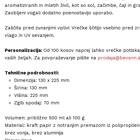
aromatiziranih in mletih živil, kot so sol, začimbe, čaji in gr
Zaobljeni vogali dodatno poenostavijo uporabo.
Zaščita pred zunanjimi vplivi: Vrečke ščitijo vsebino pred z
vlago in UV sevanjem.
Personalizacija:
Od 100 kosov naprej lahko vrečke potisk
vaših željah. Za povpraševanje pišite na
prodaja@bevann.s
Tehnične podrobnosti:
Dimenzija: 130 x 225 mm
Širina: 130 mm
Višina: 225 mm
Zgib spodaj: 70 mm
Volumen: približno 500 ml ali 100 g
Material: kraft papir z notranjim premazom iz polipropilen
brez vonja, brez aluminija