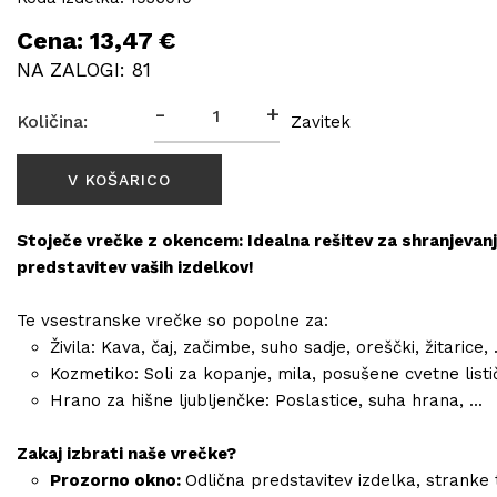
Cena: 13,47 €
NA ZALOGI: 81
-
+
Količina:
Zavitek
Stoječe vrečke z okencem: Idealna rešitev za shranjevanj
predstavitev vaših izdelkov!
Te vsestranske vrečke so popolne za:
Živila: Kava, čaj, začimbe, suho sadje, oreščki, žitarice, .
Kozmetiko: Soli za kopanje, mila, posušene cvetne lističe
Hrano za hišne ljubljenčke: Poslastice, suha hrana, ...
Zakaj izbrati naše vrečke?
Prozorno okno:
Odlična predstavitev izdelka, stranke 