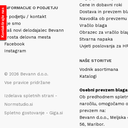
Cene in dobavni roki
INFORMACIJE O PODJETJU
Kontaktirajte nas
Dostava in prevzem b
O podjetju / kontakt
Navodila ob prevzemu
Kje smo
Vračilo blaga
Vaš novi delodajalec Bevann
Obrazec za vračilo bl
Prosta delovna mesta
Stvarna napaka
Facebook
Uvjeti poslovanja za 
Instagram
NAŠE STORITVE
Vodnik asortimana
© 2026 Bevann d.o.o.
Katalogi
Vse pravice pridržane
Osebni prevzem blaga
Izdelava spletnih strani -
Ob predhodnem splet
naročilu, omogočamo 
Normstudio.si
prevzem na:
Spletno gostovanje - Giga.si
Bevann d.o.o., Meljska
56, Maribor.