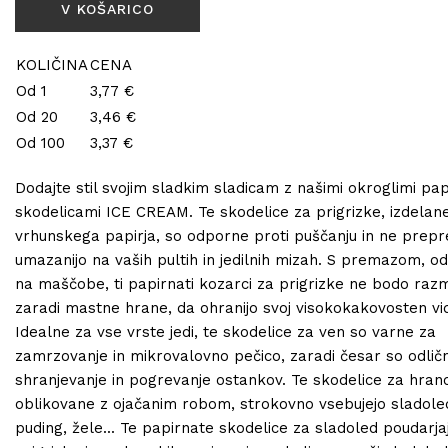
KOLIČINA
CENA
Od 1
3,77 €
Od 20
3,46 €
Od 100
3,37 €
Dodajte stil svojim sladkim sladicam z našimi okroglimi pap
skodelicami ICE CREAM. Te skodelice za prigrizke, izdelane
vrhunskega papirja, so odporne proti puščanju in ne prepr
umazanijo na vaših pultih in jedilnih mizah. S premazom, o
na maščobe, ti papirnati kozarci za prigrizke ne bodo raz
zaradi mastne hrane, da ohranijo svoj visokokakovosten vi
Idealne za vse vrste jedi, te skodelice za ven so varne za
zamrzovanje in mikrovalovno pečico, zaradi česar so odlič
shranjevanje in pogrevanje ostankov. Te skodelice za hran
oblikovane z ojačanim robom, strokovno vsebujejo sladole
puding, žele... Te papirnate skodelice za sladoled poudarja