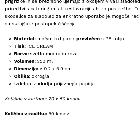
prigrizke in se brezhibno ujemajo z okoljem v vaši sladoled
prireditvi s cateringom ali restavraciji s hitro postrežbo. Te
skodelice za sladoled za enkratno uporabo je mogoče recik
da skrajšate postopek čiščenja.
Material:
močan trd papir
prevlečen
s PE folijo
Tisk:
ICE CREAM
Barva:
svetlo modra in roza
Volumen:
250 ml
Dimenzija:
ø 9.2 x 5.9 cm
Oblika:
okrogla
Izdelan iz
okolju
prijaznega papirja
Količina v kartonu: 20 x 50 kosov
Količina v zavitku:
50 kosov