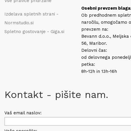
Vse pravice pridržane
Osebni prevzem blaga
Izdelava spletnih strani -
Ob predhodnem splet
naročilu, omogočamo 
Normstudio.si
prevzem na:
Spletno gostovanje - Giga.si
Bevann d.o.o., Meljska
56, Maribor.
Delovni čas:
od delovnega ponedelj
petka:
8h-12h in 13h-16h
Kontakt - pišite nam.
Vaš email naslov: