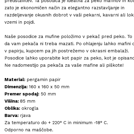
predstavitev. Ta posodica je idealna za peko mafinov in ko
zato je ekonomičen način za elegantno razstavljanje in
razdeljevanje okusnih dobrot v vaši pekarni, kavarni ali lok
vzemi in pojdi.
Naše posodice za mufine položimo v pekač pred peko. To
da vam pekača ni treba mazati. Po ohlajenju lahko mafini 
v papirju, kupcem pa jih postrežemo v okrasni embalaži.
Posodice lahko uporabite kot papir za peko, kot je opisano
Ne nadomestijo pa pekača za vaše mafine ali piškote!
Material:
pergamin papir
Dimenzija:
160 x 160 x 50 mm
Premer spodaj:
50 mm
Višina:
85 mm
Oblika:
okrogla
Barva:
rjava
Za temperaturo do + 220° C in minimum -18° C.
Odporno na maščobe.