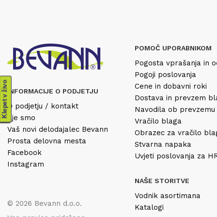
POMOČ UPORABNIKOM
Pogosta vprašanja in o
Pogoji poslovanja
Klepet v živo
Cene in dobavni roki
INFORMACIJE O PODJETJU
Dostava in prevzem b
O podjetju / kontakt
Navodila ob prevzemu
Kje smo
Vračilo blaga
Vaš novi delodajalec Bevann
Obrazec za vračilo bl
Prosta delovna mesta
Stvarna napaka
Facebook
Uvjeti poslovanja za 
Instagram
NAŠE STORITVE
Vodnik asortimana
© 2026 Bevann d.o.o.
Katalogi