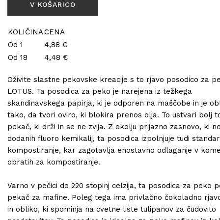
KOLIČINA
CENA
Od 1
4,88 €
Od 18
4,48 €
Oživite slastne pekovske kreacije s to rjavo posodico za p
LOTUS. Ta posodica za peko je narejena iz težkega
skandinavskega papirja, ki je odporen na maščobe in je ob
tako, da tvori oviro, ki blokira prenos olja. To ustvari bolj t
pekač, ki drži in se ne zvija. Z okolju prijazno zasnovo, ki n
dodanih fluoro kemikalij, ta posodica izpolnjuje tudi standa
kompostiranje, kar zagotavlja enostavno odlaganje v kome
obratih za kompostiranje.
Varno v pečici do 220 stopinj celzija, ta posodica za peko 
pekač za mafine. Poleg tega ima privlačno čokoladno rjav
in obliko, ki spominja na cvetne liste tulipanov za čudovito