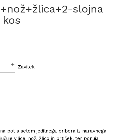
a+nož+žlica+2-slojna
0 kos
+
Zavitek
na pot s setom jedilnega pribora iz naravnega
čuje vilice, nož, žlico in prtiček, ter ponuja