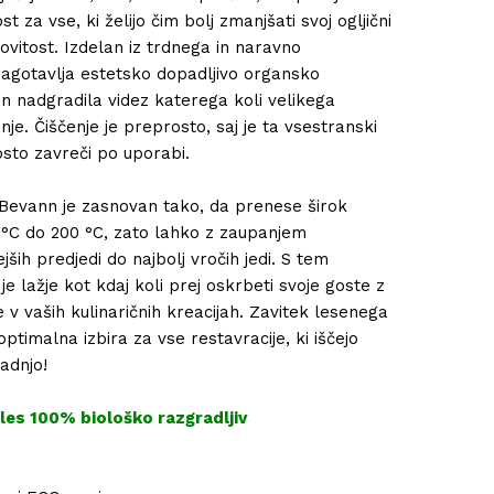
t za vse, ki želijo čim bolj zmanjšati svoj ogljični
kovitost. Izdelan iz trdnega in naravno
zagotavlja estetsko dopadljivo organsko
in nadgradila videz katerega koli velikega
nje. Čiščenje je preprosto, saj je ta vsestranski
osto zavreči po uporabi.
r Bevann je zasnovan tako, da prenese širok
°C do 200 °C, zato lahko z zaupanjem
ših predjedi do najbolj vročih jedi. S tem
lažje kot kdaj koli prej oskrbeti svoje goste z
e v vaših kulinaričnih kreacijah. Zavitek lesenega
ptimalna izbira za vse restavracije, ki iščejo
adnjo!
les 100% biološko razgradljiv