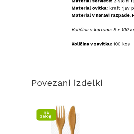
Material serviete:
2-slojni r
Material ovitka:
kraft rjav p
Material v naravi razpade. 
Količina v kartonu: 5 x 100 k
Količina v zavitku:
100 kos
Povezani izdelki
na
zalogi