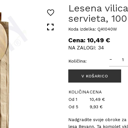
Lesena vilic
servieta, 10
Koda izdelka: QA1040W
Cena: 10,49 €
NA ZALOGI: 34
-
Količina:
KOLIČINA
CENA
Od 1
10,49 €
Od 5
9,93 €
Nadgradite svoje obroke za 
lesa Bevann. Ta komplet vklju