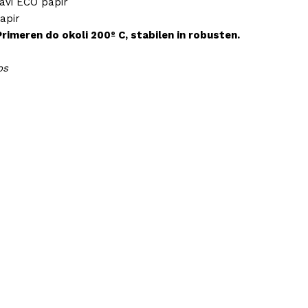
javi ECO papir
apir
Primeren do okoli 200º C, stabilen in robusten.
os