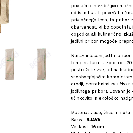
privlačno in vzdržljivo možnos
odtis in hkrati povečati učin
privlačnega lesa, ta pribor 
obarvanost, ki bo dopolnila 
dogodka ali kulinarične izkuš
jedilni pribor mogoče prepr
Naravni leseni jedilni pribo
temperaturni razpon od -20 
postrežete vse, od najhladnej
vseobsegajočim kompletom je 
orodji, potrebnimi za uživanj
jedilnega pribora Bevann je o
učinkovito in ekološko nadgr
Material vilice, žlice in noža:
Barva:
RJAVA
Velikost:
16 cm