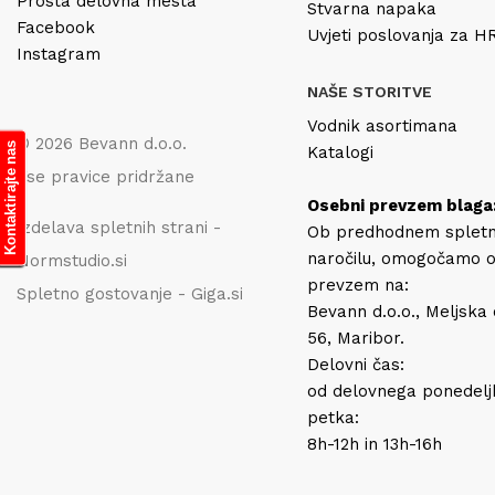
Prosta delovna mesta
Stvarna napaka
Facebook
Uvjeti poslovanja za 
Instagram
NAŠE STORITVE
Vodnik asortimana
© 2026 Bevann d.o.o.
Kontaktirajte nas
Katalogi
Vse pravice pridržane
Osebni prevzem blaga
Izdelava spletnih strani -
Ob predhodnem splet
naročilu, omogočamo 
Normstudio.si
prevzem na:
Spletno gostovanje - Giga.si
Bevann d.o.o., Meljska
56, Maribor.
Delovni čas:
od delovnega ponedelj
petka:
8h-12h in 13h-16h