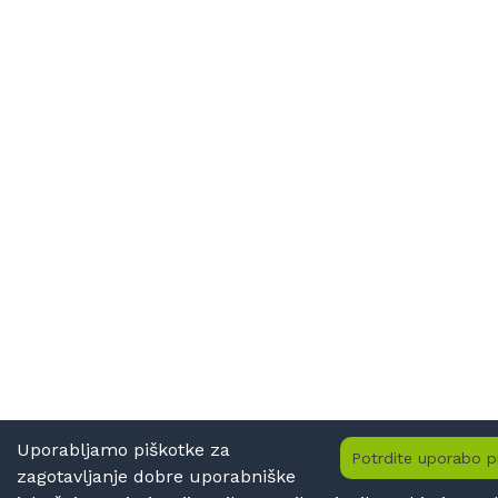
Uporabljamo piškotke za
Potrdite uporabo p
zagotavljanje dobre uporabniške