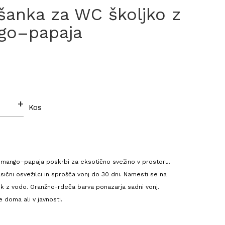
šanka za WC školjko z
go–papaja
+
Kos
mango–papaja poskrbi za eksotično svežino v prostoru.
sični osvežilci in sprošča vonj do 30 dni. Namesti se na
stik z vodo. Oranžno-rdeča barva ponazarja sadni vonj.
 doma ali v javnosti.