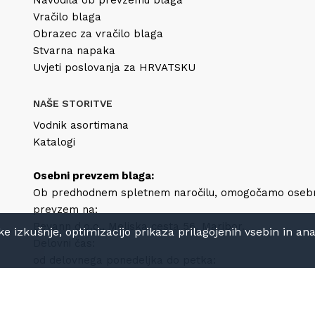
Navodila ob prevzemu blaga
Vračilo blaga
Obrazec za vračilo blaga
Stvarna napaka
Uvjeti poslovanja za HRVATSKU
NAŠE STORITVE
Vodnik asortimana
Katalogi
Osebni prevzem blaga:
Ob predhodnem spletnem naročilu, omogočamo oseb
prevzem na:
Bevann d.o.o., Meljska cesta 56, Maribor.
izkušnje, optimizacijo prikaza prilagojenih vsebin in anali
Delovni čas:
od delovnega ponedeljka do petka:
8h-12h in 13h-16h