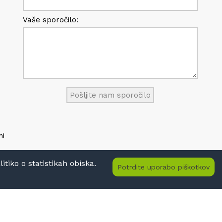
Vaše sporočilo:
ni
tiko o statistikah obiska.
Potrdite uporabo piškotkov