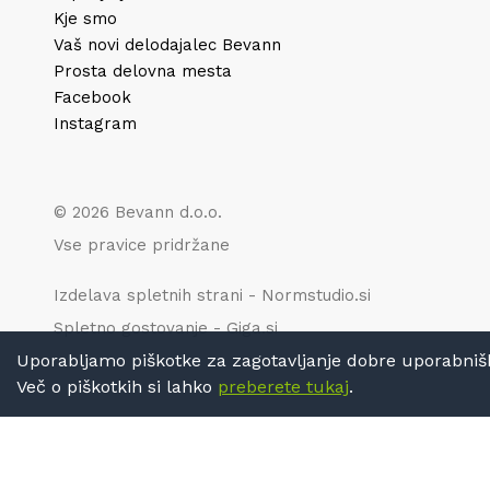
Kje smo
Vaš novi delodajalec Bevann
Prosta delovna mesta
Facebook
Instagram
© 2026 Bevann d.o.o.
Vse pravice pridržane
Izdelava spletnih strani - Normstudio.si
Spletno gostovanje - Giga.si
Uporabljamo piškotke za zagotavljanje dobre uporabniške 
Več o piškotkih si lahko
preberete tukaj
.