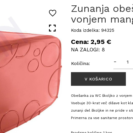
Zunanja obe
vonjem man
Koda izdelka: 94325
Cena: 2,95 €
NA ZALOGI: 8
-
Količina:
Obešanka za WC školjko z vonjem 
Vsebuje 30-krat več dišave kot kla
zunanji del školjke in ne pride v 
Primerna za vse sanitarne prostore
Prodajna količina: 1 kos