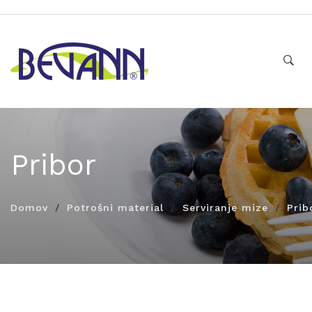
Pribor
Domov
Potrošni material
Serviranje mize
Prib