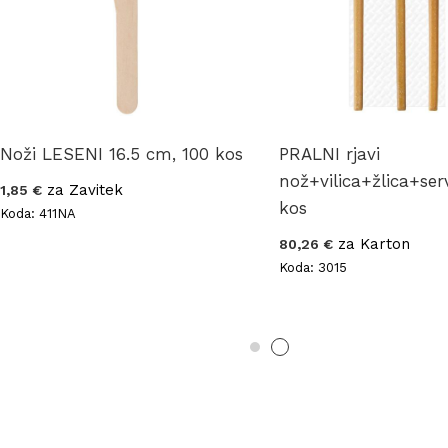
Noži LESENI 16.5 cm, 100 kos
PRALNI rjavi
nož+vilica+žlica+ser
za Zavitek
1,85 €
kos
Koda: 411NA
za Karton
80,26 €
Koda: 3015