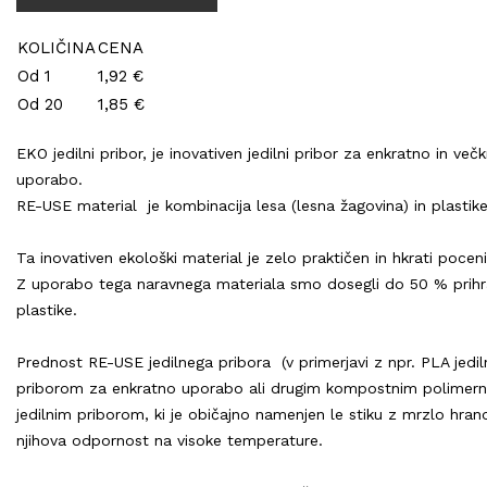
KOLIČINA
CENA
Od 1
1,92 €
Od 20
1,85 €
EKO jedilni pribor, je inovativen jedilni pribor za enkratno in več
uporabo.
RE-USE material je kombinacija lesa (lesna žagovina) in
plastike
Ta inovativen ekološki material je zelo praktičen in hkrati poceni
Z uporabo tega naravnega materiala smo dosegli do 50 % prih
plastike.
Prednost RE-USE jedilnega pribora (v primerjavi z npr. PLA jedi
priborom za enkratno uporabo ali drugim kompostnim polimer
jedilnim priborom, ki je običajno namenjen le stiku z mrzlo hrano
njihova odpornost na visoke temperature.