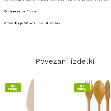
Dolžina noža: 18 cm
V zavitku je 50 kos RE-USE nožev.
Povezani izdelki
na
na
zalogi
zalogi