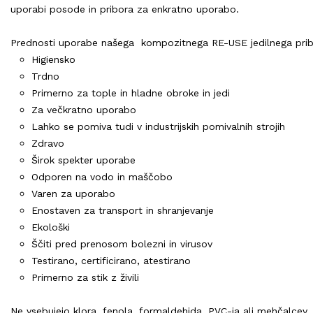
uporabi posode in pribora za enkratno uporabo.
Prednosti uporabe našega kompozitnega RE-USE jedilnega prib
Higiensko
Trdno
Primerno za tople in hladne obroke in jedi
Za večkratno uporabo
Lahko se pomiva tudi v industrijskih pomivalnih strojih
Zdravo
Širok spekter uporabe
Odporen na vodo in maščobo
Varen za uporabo
Enostaven za transport in shranjevanje
Ekološki
Ščiti pred prenosom bolezni in virusov
Testirano, certificirano, atestirano
Primerno za stik z živili
Ne vsebujejo klora, fenola, formaldehida, PVC-ja ali mehčalcev