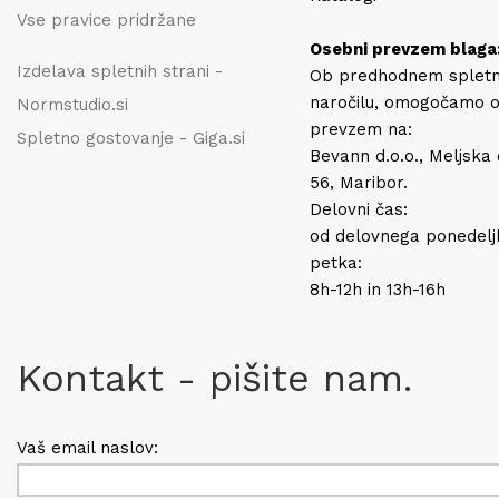
Vse pravice pridržane
Osebni prevzem blaga
Izdelava spletnih strani -
Ob predhodnem splet
naročilu, omogočamo 
Normstudio.si
prevzem na:
Spletno gostovanje - Giga.si
Bevann d.o.o., Meljska
56, Maribor.
Delovni čas:
od delovnega ponedelj
petka:
8h-12h in 13h-16h
Kontakt - pišite nam.
Vaš email naslov: