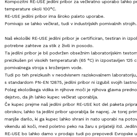
Kompozitni RE-USE jedilni pribor za večkratno uporabo lahko p
temperature okoli 100°C.
RE-USE jedilni pribor ima široko paleto uporabe.
Pomivajo se lahko večkrat, tudi v industrijskih pomivalnih strojih.
Naš ekološki RE-USE jedilni pribor je certificiran, testiran in izpo
potrebne zahteve za stik z živili in posodo.
Ta jedilni pribor je bil podvržen obsežnim laboratorijskim testo
preizkušen pri visokih temperaturah (65 °C) in izpostavljen 125 
pomivalnega stroja s kroženjem vode.
Tudi po teh preizkusih v neodvisnem raziskovalnem laboratoriju,
s standardom PN-EN 12875, jedilni pribor ni izgubil svojih lastnos
Poleg ekološkega vidika in njihove moči je njihova glavna predno
dejstvo, da jih lahko kupec večkrat uporablja.
Če kupec prejme naš jedilni pribor RE-USE kot del paketa pripra
obrokov, lahko ta jedilni pribor uporablja še naprej. Je torej pr
manjše darilo, ki ga kupec lahko shrani in nato uporabi na potov
vikendu ali koči, med poletno peko na žaru s prijatelji itd. Jediln
RE-USE bo lahko damo v prodajo tudi po prepovedi Evropske u