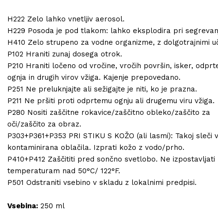
H222 Zelo lahko vnetljiv aerosol.
H229 Posoda je pod tlakom: lahko eksplodira pri segrevan
H410 Zelo strupeno za vodne organizme, z dolgotrajnimi uč
P102 Hraniti zunaj dosega otrok.
P210 Hraniti ločeno od vročine, vročih površin, isker, odpr
ognja in drugih virov vžiga. Kajenje prepovedano.
P251 Ne preluknjajte ali sežigajte je niti, ko je prazna.
P211 Ne pršiti proti odprtemu ognju ali drugemu viru vžiga.
P280 Nositi zaščitne rokavice/zaščitno obleko/zaščito za
oči/zaščito za obraz.
P303+P361+P353 PRI STIKU S KOŽO (ali lasmi): Takoj sleči 
kontaminirana oblačila. Izprati kožo z vodo/prho.
P410+P412 Zaščititi pred sončno svetlobo. Ne izpostavljati
temperaturam nad 50°C/ 122°F.
P501 Odstraniti vsebino v skladu z lokalnimi predpisi.
Vsebina:
250 ml