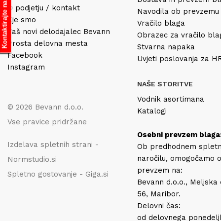
Kontaktirajte nas
O podjetju / kontakt
Navodila ob prevzemu
Kje smo
Vračilo blaga
Vaš novi delodajalec Bevann
Obrazec za vračilo bl
Prosta delovna mesta
Stvarna napaka
Facebook
Uvjeti poslovanja za 
Instagram
NAŠE STORITVE
Vodnik asortimana
© 2026 Bevann d.o.o.
Katalogi
Vse pravice pridržane
Osebni prevzem blaga
Izdelava spletnih strani -
Ob predhodnem splet
naročilu, omogočamo 
Normstudio.si
prevzem na:
Spletno gostovanje - Giga.si
Bevann d.o.o., Meljska
56, Maribor.
Delovni čas:
od delovnega ponedelj