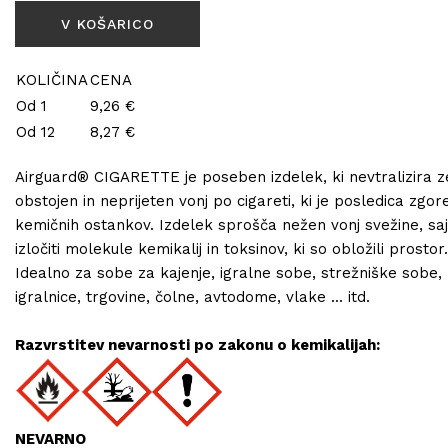
KOLIČINA
CENA
Od 1
9,26 €
Od 12
8,27 €
Airguard® CIGARETTE je poseben izdelek, ki nevtralizira z
obstojen in neprijeten vonj po cigareti, ki je posledica zgor
kemičnih ostankov. Izdelek sprošča nežen vonj svežine, saj
izločiti molekule kemikalij in toksinov, ki so obložili prostor.
Idealno za sobe za kajenje, igralne sobe, strežniške sobe,
igralnice, trgovine, čolne, avtodome, vlake ... itd.
Razvrstitev nevarnosti po zakonu o kemikalijah:
NEVARNO