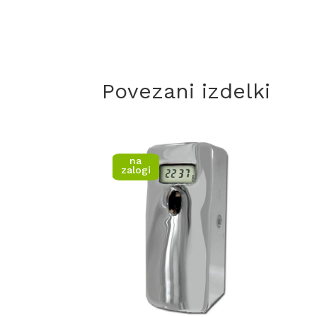
Povezani izdelki
na
zalogi