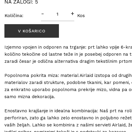
NA ZALOGI: 5
-
+
Količina:
Kos
Izjemno vpojen in odporen na trganje: prt lahko vpije 6-kr
količino tekočine od lastne teže in je posebej odporen na t
zaradi česar je odlična alternativa dragim tekstilnim prtom
Popolnoma pokrita miza: material Airlaid izstopa od drugih
materialov zaradi strukture, podobne tkanini, kar pomeni, 
za enkratno uporabo popolnoma prekrije mizo, vidna pa o
samo mizna dekoracija.
Enostavno krajšanje in idealna kombinacija: Naš prt na roli
perforiran, zato ga lahko zelo enostavno in poljubno reže
vaših željah. Lahko se kombinira z našimi servieti Airlaid, ž