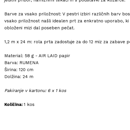
jedilni pribor, namiznimi tekači in s podstavki za kozarce.
Barve za vsako priložnost: V pestri izbiri različnih barv bo
vsako priložnost našli idealen prt za enkratno uporabo, ki
obloženi mizi dal poseben pečat.
1,2 m x 24 m: rola prta zadostuje za do 12 miz za zabave p
Material: 58 g - AIR LAID papir
Barva: RUMENA
Širina: 120 cm
Dolžina: 24 m
Pakiranje v kartonu: 6 x 1 kos
Količina:
1 kos