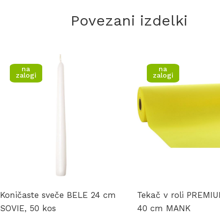
Povezani izdelki
na
na
zalogi
zalogi
Koničaste sveče BELE 24 cm
Tekač v roli PREMI
SOVIE, 50 kos
40 cm MANK