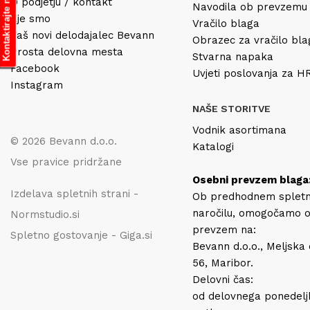
Kontaktirajte nas
O podjetju / kontakt
Navodila ob prevzemu
Kje smo
Vračilo blaga
Vaš novi delodajalec Bevann
Obrazec za vračilo bl
Prosta delovna mesta
Stvarna napaka
Facebook
Uvjeti poslovanja za 
Instagram
NAŠE STORITVE
Vodnik asortimana
© 2026 Bevann d.o.o.
Katalogi
Vse pravice pridržane
Osebni prevzem blaga
Izdelava spletnih strani -
Ob predhodnem splet
naročilu, omogočamo 
Normstudio.si
prevzem na:
Spletno gostovanje - Giga.si
Bevann d.o.o., Meljska
56, Maribor.
Delovni čas:
od delovnega ponedelj