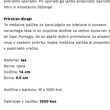
enkratno uporabo. Po uporabi ga lahko preprosto zavržet
hitro in enostavno čiščenje!
Priročen dizajn
Te mešalne palčke za kavo/pijačo so izdelane iz povsem
naravnega lesa in so popolne dolžine za večino kozarcev 
ali čaja! Pomaga, da so pijače dobro premešane za enak
okus v vsakem požirku. Vsaka mešalna palčka je posamičn
v papirnato vrečko.
Material:
les
Barva: rjava
Dolžina:
14 cm
Širina:
0.5 cm
Količina v kartonu: 10 x 1000 kos
Pakiranje v zavitku:
1000 kos