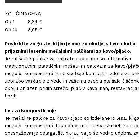
KOLIČINA
CENA
Od 1
8,34 €
Od 10
8,05 €
Poskrbite za goste, ki jim je mar za okolje, s tem okolju
prijaznimi lesenim mešalnimi palčkami za kavo/pijačo.
Te mešalne palčke za enkratno uporabo so alternativa
tradicionalnim plastičnim mešalnim palčkam za kavo/pijačo, 
mogoče kompostirati in ne vsebuje kemikalij. Izdelki za en
uporabo varčujejo z vodo in vašemu osebju olajšajo čiščenj
okolju prijazen pridih strežbi pijač v kavarnah, restavracija
barih.
Les za kompostiranje
Te mešalne palčke za kavo/pijačo so izdelane iz lesa, ki ga
mogoče kompostirati, tako da vam ni treba skrbeti za nada
onesnaževanje odlagališč, hkrati pa je še vedno udobna za