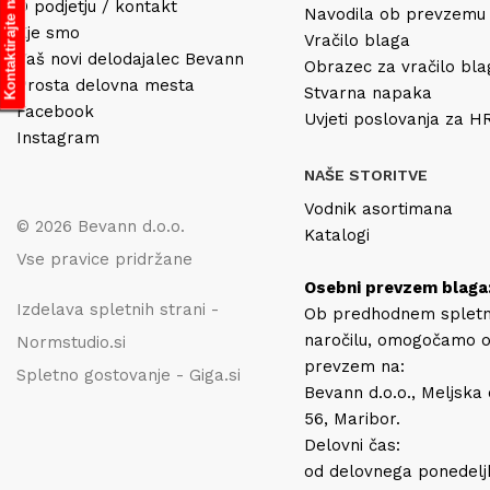
Kontaktirajte nas
O podjetju / kontakt
Navodila ob prevzemu
Kje smo
Vračilo blaga
Vaš novi delodajalec Bevann
Obrazec za vračilo bl
Prosta delovna mesta
Stvarna napaka
Facebook
Uvjeti poslovanja za 
Instagram
NAŠE STORITVE
Vodnik asortimana
© 2026 Bevann d.o.o.
Katalogi
Vse pravice pridržane
Osebni prevzem blaga
Izdelava spletnih strani -
Ob predhodnem splet
naročilu, omogočamo 
Normstudio.si
prevzem na:
Spletno gostovanje - Giga.si
Bevann d.o.o., Meljska
56, Maribor.
Delovni čas:
od delovnega ponedelj