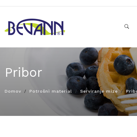
Pribor
Domov
Potrošni material
Serviranje mize
Prib