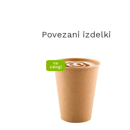
Povezani izdelki
na
zalogi