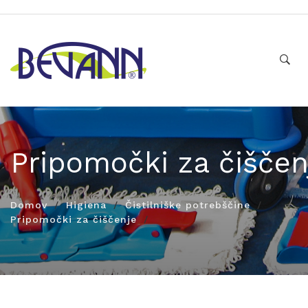
Pripomočki za čiščen
Domov
Higiena
Čistilniške potrebščine
Pripomočki za čiščenje