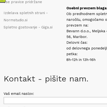
Vse pravice pridržane
Osebni prevzem blaga
Izdelava spletnih strani -
Ob predhodnem splet
naročilu, omogočamo 
Normstudio.si
prevzem na:
Spletno gostovanje - Giga.si
Bevann d.o.o., Meljska
56, Maribor.
Delovni čas:
od delovnega ponedelj
petka:
8h-12h in 13h-16h
Kontakt - pišite nam.
Vaš email naslov: