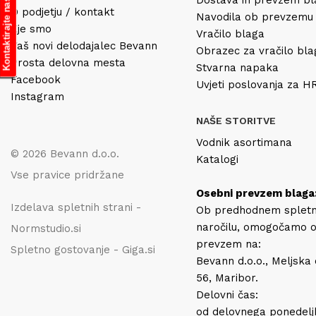
Dostava in prevzem b
Kontaktirajte nas
O podjetju / kontakt
Navodila ob prevzemu
Kje smo
Vračilo blaga
Vaš novi delodajalec Bevann
Obrazec za vračilo bl
Prosta delovna mesta
Stvarna napaka
Facebook
Uvjeti poslovanja za 
Instagram
NAŠE STORITVE
Vodnik asortimana
© 2026 Bevann d.o.o.
Katalogi
Vse pravice pridržane
Osebni prevzem blaga
Izdelava spletnih strani -
Ob predhodnem splet
naročilu, omogočamo 
Normstudio.si
prevzem na:
Spletno gostovanje - Giga.si
Bevann d.o.o., Meljska
56, Maribor.
Delovni čas:
od delovnega ponedelj