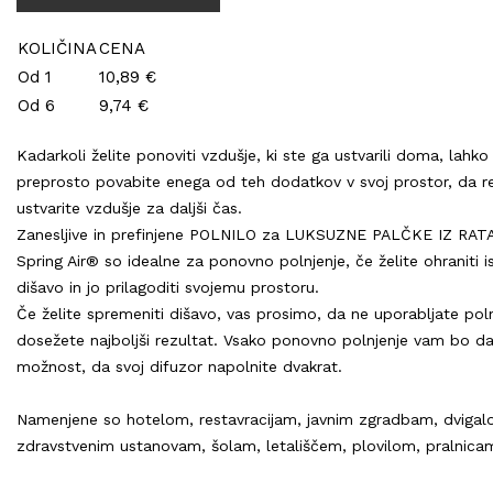
KOLIČINA
CENA
Od 1
10,89 €
Od 6
9,74 €
Kadarkoli želite ponoviti vzdušje, ki ste ga ustvarili doma, lahko
preprosto povabite enega od teh dodatkov v svoj prostor, da r
ustvarite vzdušje za daljši čas.
Zanesljive in prefinjene POLNILO za LUKSUZNE PALČKE IZ RAT
Spring Air® so idealne za ponovno polnjenje, če želite ohraniti i
dišavo in jo prilagoditi svojemu prostoru.
Če želite spremeniti dišavo, vas prosimo, da ne uporabljate poln
dosežete najboljši rezultat. Vsako ponovno polnjenje vam bo d
možnost, da svoj difuzor napolnite dvakrat.
Namenjene so hotelom, restavracijam, javnim zgradbam, dvigal
zdravstvenim ustanovam, šolam, letališčem, plovilom, pralnica