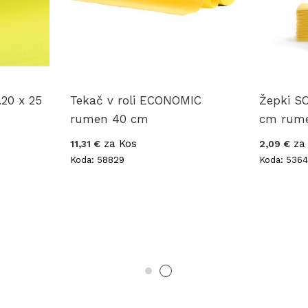
.20 x 25
Tekač v roli ECONOMIC
Žepki S
rumen 40 cm
cm rume
za Kos
za 
11,31 €
2,09 €
Koda: 58829
Koda: 536