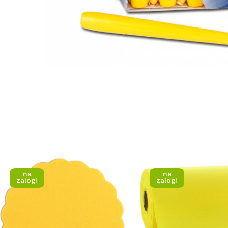
na
na
zalogi
zalogi