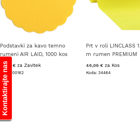
Podstavki za kavo temno
Prt v roli LINCLASS 1
rumeni AIR LAID, 1000 kos
m rumen PREMIUM
Kontaktirajte nas
za Zavitek
za Kos
12,93 €
46,06 €
Koda: 00162
Koda: 34464