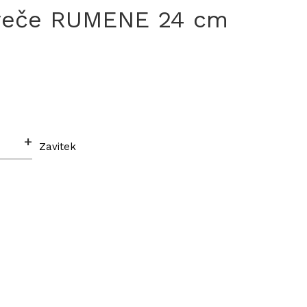
sveče RUMENE 24 cm
s
+
Zavitek