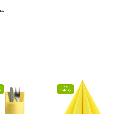
kos
na
i
zalogi