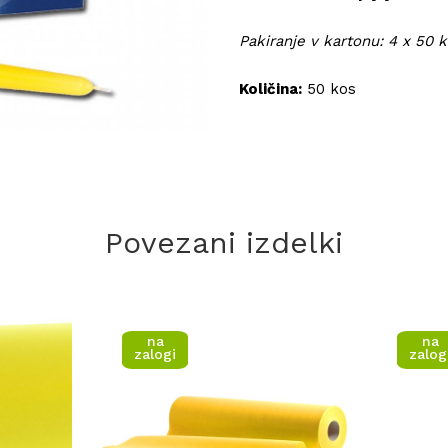
​Pakiranje v kartonu: 4 x 50 
Količina:
50 kos
Povezani izdelki
na
na
zalogi
zalog