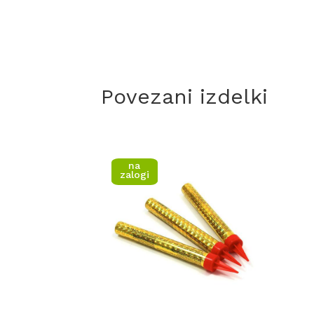
Povezani izdelki
na
zalogi