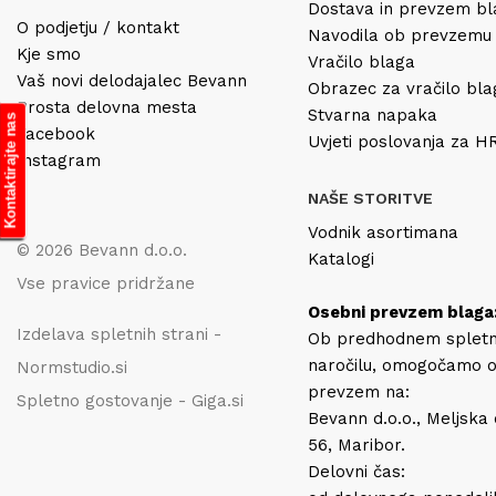
Dostava in prevzem b
O podjetju / kontakt
Navodila ob prevzemu
Kje smo
Vračilo blaga
Vaš novi delodajalec Bevann
Obrazec za vračilo bl
Prosta delovna mesta
Stvarna napaka
Kontaktirajte nas
Facebook
Uvjeti poslovanja za 
Instagram
NAŠE STORITVE
Vodnik asortimana
© 2026 Bevann d.o.o.
Katalogi
Vse pravice pridržane
Osebni prevzem blaga
Izdelava spletnih strani -
Ob predhodnem splet
naročilu, omogočamo 
Normstudio.si
prevzem na:
Spletno gostovanje - Giga.si
Bevann d.o.o., Meljska
56, Maribor.
Delovni čas: