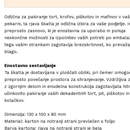
Odlična za pakiranje tort, krofov, piškotov in mafinov v vaš
pekarni, ta rjava škatla je odlična izbira za vaše podjetje. 
preprosto zasnovo, ki je enostavna za uporabo in ponuja
neskončne možnosti za izpolnitev vaših potreb po embalaž
tega vašim strankam zagotavlja brezskrbnost, ko prevaža
blago.
Enostavno sestavljanje
Ta škatla je dostavljana v ploščati obliki, pri čemer omogo
preprosto povečanje prostora za shranjevanje. Vzdržljiva 
z zgornjim delom in enodelna konstrukcija zagotavljata hitr
učinkovito pakiranje vaših dekadentnih tort, pit, piškotov in
kolačkov.
Dimenzija: 130 x 100 x 80 mm
Material: karton na notranji strani prevlečen s folijo
Barva kartona: rjava na notranji strani je bela