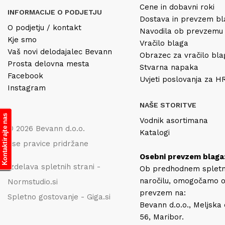
Cene in dobavni roki
INFORMACIJE O PODJETJU
Dostava in prevzem b
O podjetju / kontakt
Navodila ob prevzemu
Kje smo
Vračilo blaga
Vaš novi delodajalec Bevann
Obrazec za vračilo bl
Prosta delovna mesta
Stvarna napaka
Facebook
Uvjeti poslovanja za 
Instagram
NAŠE STORITVE
Kontaktirajte nas
Vodnik asortimana
© 2026 Bevann d.o.o.
Katalogi
Vse pravice pridržane
Osebni prevzem blaga
Izdelava spletnih strani -
Ob predhodnem splet
naročilu, omogočamo 
Normstudio.si
prevzem na:
Spletno gostovanje - Giga.si
Bevann d.o.o., Meljska
56, Maribor.