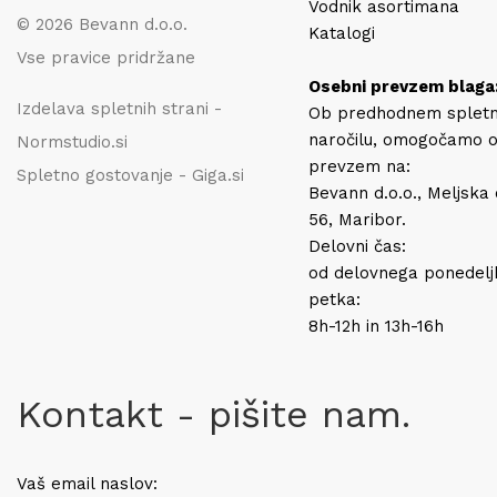
Vodnik asortimana
© 2026 Bevann d.o.o.
Katalogi
Vse pravice pridržane
Osebni prevzem blaga
Izdelava spletnih strani -
Ob predhodnem splet
naročilu, omogočamo 
Normstudio.si
prevzem na:
Spletno gostovanje - Giga.si
Bevann d.o.o., Meljska
56, Maribor.
Delovni čas:
od delovnega ponedelj
petka:
8h-12h in 13h-16h
Kontakt - pišite nam.
Vaš email naslov: