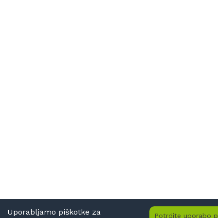
Uporabljamo piškotke za
Potrdite uporabo p