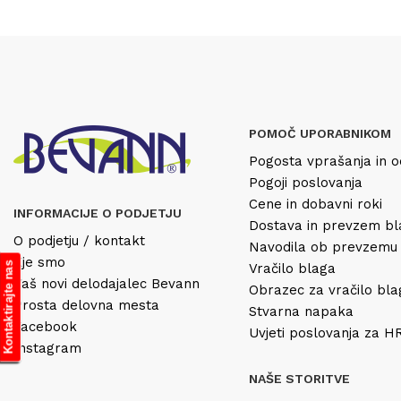
POMOČ UPORABNIKOM
Pogosta vprašanja in o
Pogoji poslovanja
Cene in dobavni roki
INFORMACIJE O PODJETJU
Dostava in prevzem b
O podjetju / kontakt
Navodila ob prevzemu
Kje smo
Kontaktirajte nas
Vračilo blaga
Vaš novi delodajalec Bevann
Obrazec za vračilo bl
Prosta delovna mesta
Stvarna napaka
Facebook
Uvjeti poslovanja za 
Instagram
NAŠE STORITVE