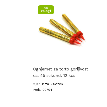
na
zalogi
Ognjemet za torto gorljivost
ca. 45 sekund, 12 kos
za Zavitek
5,86 €
Koda: 00704