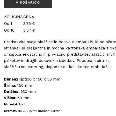
KOLIČINA
CENA
Od 1
3,76 €
Od 16
3,57 €
Predstavite svoje slaščice in pecivo v embalaži, ki bo očar
stranke! Ta elegantna in močna kartonska embalaža z o
omogoča enostavno in privlačno predstavitev slaščic, muff
piškotov in drugih pekovskih izdelkov. Popolna izbira za
slaščičarne, catering, dogodke ali kot darilna embalaža.
Dimenzija:
230 x 150 x 50 mm
Širina:
150 mm
Dolžina:
230 mm
Višina:
50 mm
Material:
karton
Gramatura:
290 g/m2 (močan karton)