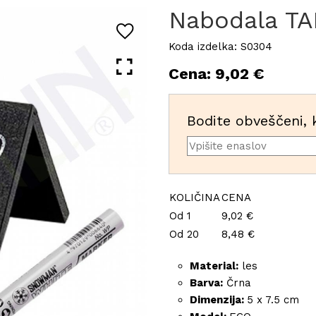
Nabodala TAB
Koda izdelka: S0304
Cena: 9,02 €
Bodite obveščeni, k
KOLIČINA
CENA
Od 1
9,02 €
Od 20
8,48 €
Material:
les
Barva:
Črna
Dimenzija:
5 x 7.5 cm