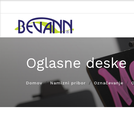
Oglasne deske
Domov
Namizni pribor
Označevanje
O