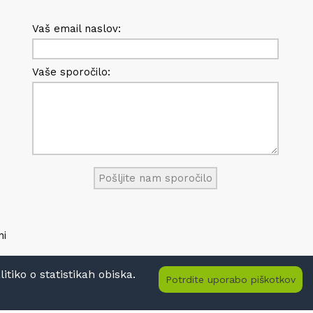
Vaš email naslov:
Vaše sporočilo:
ni
tiko o statistikah obiska.
Potrdite uporabo piškotkov