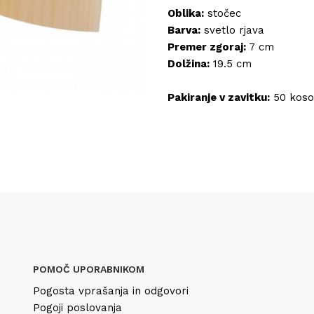
Oblika:
stočec
Barva:
svetlo rjava
Premer zgoraj:
7 cm
Dolžina:
19.5 cm
Pakiranje v zavitku:
50 koso
POMOČ UPORABNIKOM
Pogosta vprašanja in odgovori
Pogoji poslovanja