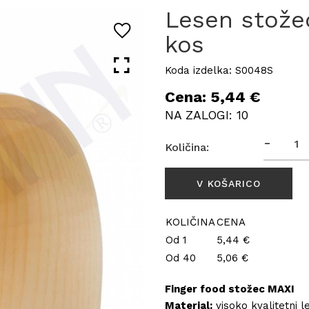
Lesen stožec
kos
Koda izdelka: S0048S
Cena: 5,44 €
NA ZALOGI: 10
-
Količina:
KOLIČINA
CENA
Od 1
5,44 €
Od 40
5,06 €
Finger food stožec MAXI
Material:
visoko kvalitetni l