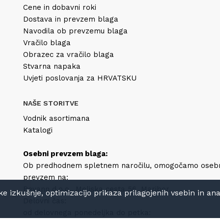
Cene in dobavni roki
Dostava in prevzem blaga
Navodila ob prevzemu blaga
Vračilo blaga
Obrazec za vračilo blaga
Stvarna napaka
Uvjeti poslovanja za HRVATSKU
NAŠE STORITVE
Vodnik asortimana
Katalogi
Osebni prevzem blaga:
Ob predhodnem spletnem naročilu, omogočamo oseb
prevzem na:
Bevann d.o.o., Meljska cesta 56, Maribor.
izkušnje, optimizacijo prikaza prilagojenih vsebin in anali
Delovni čas:
od delovnega ponedeljka do petka: