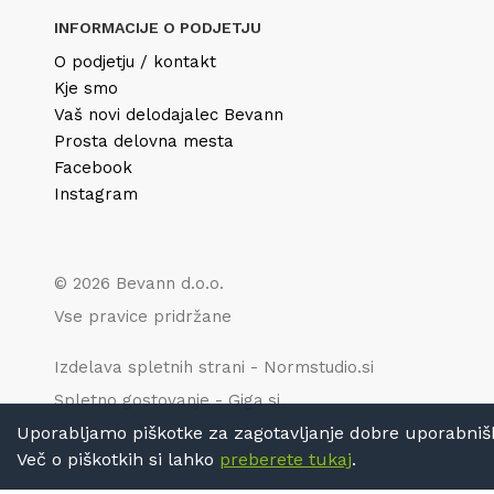
INFORMACIJE O PODJETJU
O podjetju / kontakt
Kje smo
Vaš novi delodajalec Bevann
Prosta delovna mesta
Facebook
Instagram
© 2026 Bevann d.o.o.
Vse pravice pridržane
Izdelava spletnih strani - Normstudio.si
Spletno gostovanje - Giga.si
Uporabljamo piškotke za zagotavljanje dobre uporabniške 
Več o piškotkih si lahko
preberete tukaj
.