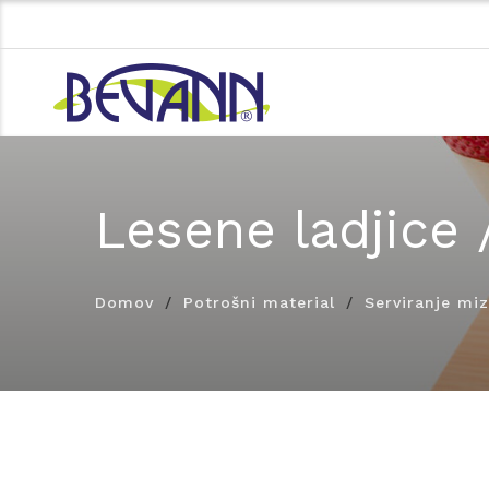
Lesene ladjice 
Domov
Potrošni material
Serviranje mi