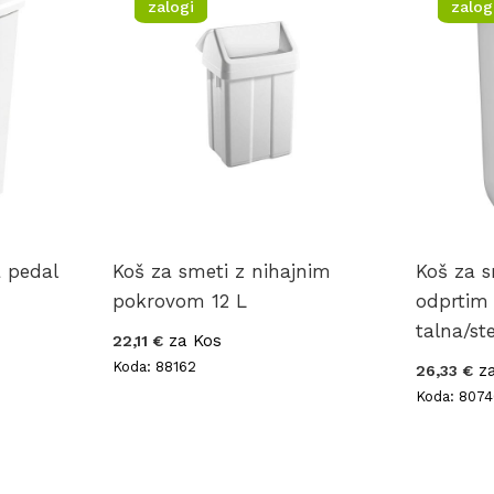
zalogi
zalog
a pedal
Koš za smeti z nihajnim
Koš za s
pokrovom 12 L
odprtim
talna/s
za Kos
22,11 €
Koda: 88162
za
26,33 €
Koda: 8074