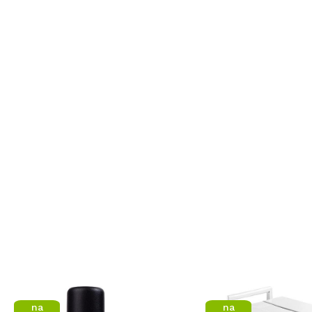
na
na