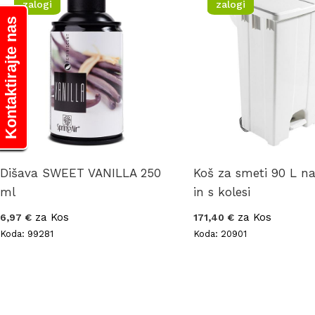
zalogi
zalogi
Kontaktirajte nas
Dišava SWEET VANILLA 250
Koš za smeti 90 L n
ml
in s kolesi
za Kos
za Kos
6,97 €
171,40 €
Koda: 99281
Koda: 20901