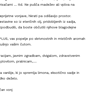
isačami ... itd. Ne pušča madežev ali vpliva na
eprijetne vonjave, hkrati pa odišavijo prostor.
estavine so iz eteričnih olj, pridobljenih iz sadja,
 vzpodbudili, da boste občutili njihove blagodejne
LUS, vas popelje po skrivnostnih in mističnih aromah
zkušnjo vašim čutom.
acijam, javnim zgradbam, dvigalom, zdravstvenim
 plovilom, pralnicam,….
 vanilije, ki jo spremlja limona, eksotično sadje in
adko deželo.
čan vonj