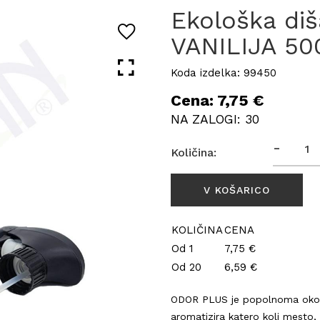
Ekološka di
VANILIJA 50
Koda izdelka: 99450
Cena: 7,75 €
NA ZALOGI: 30
-
Količina:
KOLIČINA
CENA
Od 1
7,75 €
Od 20
6,59 €
ODOR PLUS je popolnoma okolju
aromatizira katero koli mesto, 