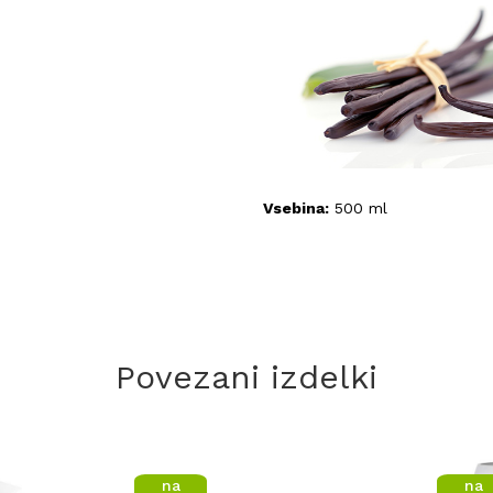
Vsebina:
500 ml
Povezani izdelki
na
na