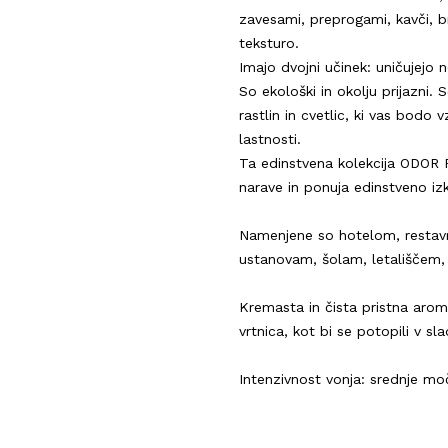
zavesami, preprogami, kavči, br
teksturo.
Imajo dvojni učinek: uničujejo n
So ekološki in okolju prijazni. S
rastlin in cvetlic, ki vas bodo
lastnosti.
Ta edinstvena kolekcija ODOR P
narave in ponuja edinstveno i
Namenjene so hotelom, restavr
ustanovam, šolam, letališčem,
Kremasta in čista pristna aroma
vrtnica, kot bi se potopili v sl
Intenzivnost vonja: srednje mo