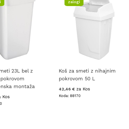
i
zalogi
meti 23L bel z
Koš za smeti z nihajnim
 pokrovom
pokrovom 50 L
tenska montaža
za Kos
42,46 €
Koda: 88170
 Kos
0