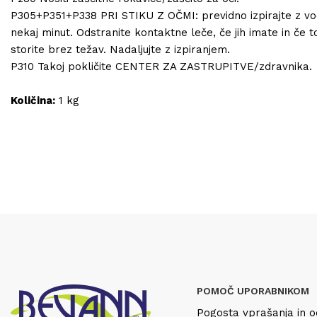
P305+P351+P338 PRI STIKU Z OČMI: previdno izpirajte z v
nekaj minut. Odstranite kontaktne leče, če jih imate in če t
storite brez težav. Nadaljujte z izpiranjem.
P310 Takoj pokličite CENTER ZA ZASTRUPITVE/zdravnika.
Količina:
1 kg
POMOČ UPORABNIKOM
Pogosta vprašanja in o