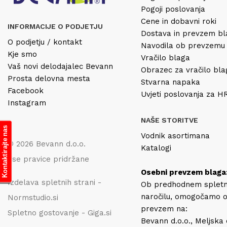
Pogoji poslovanja
Cene in dobavni roki
INFORMACIJE O PODJETJU
Dostava in prevzem b
O podjetju / kontakt
Navodila ob prevzemu
Kje smo
Vračilo blaga
Vaš novi delodajalec Bevann
Obrazec za vračilo bl
Prosta delovna mesta
Stvarna napaka
Facebook
Uvjeti poslovanja za 
Instagram
NAŠE STORITVE
Kontaktirajte nas
Vodnik asortimana
© 2026 Bevann d.o.o.
Katalogi
Vse pravice pridržane
Osebni prevzem blaga
Izdelava spletnih strani -
Ob predhodnem splet
naročilu, omogočamo 
Normstudio.si
prevzem na:
Spletno gostovanje - Giga.si
Bevann d.o.o., Meljska