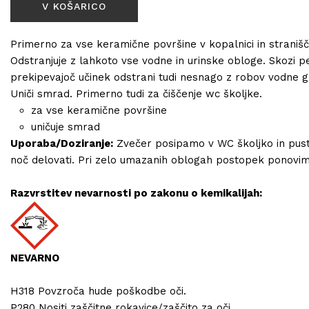
Primerno za vse keramične površine v kopalnici in stranišč
Odstranjuje z lahkoto vse vodne in urinske obloge. Skozi p
prekipevajoč učinek odstrani tudi nesnago z robov vodne g
Uniči smrad. Primerno tudi za čiščenje wc školjke.
za vse keramične površine
uničuje smrad
Uporaba/Doziranje:
Zvečer posipamo v WC školjko in pus
noč delovati. Pri zelo umazanih oblogah postopek ponovim
Razvrstitev nevarnosti po zakonu o kemikalijah:
NEVARNO
H318 Povzroča hude poškodbe oči.
P280 Nositi zaščitne rokavice/zaščito za oči.