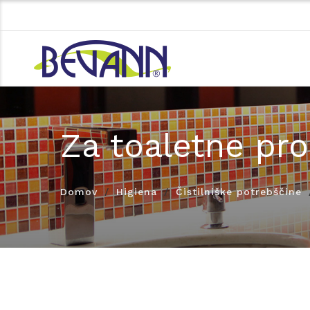
Za toaletne pro
Domov
Higiena
Čistilniške potrebščine