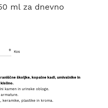
0 ml za dnevno
+
Kos
traniščne školjke, kopalne kadi, umivalnike in
kislino.
dni kamen in urinske obloge.
n armature.
 keramike, plastike in kroma.