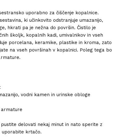
e vsestransko uporabno za čiščenje kopalnice.
sestavina, ki učinkovito odstranjuje umazanijo,
, hkrati pa je nežna do površin. Čistilo je
čnih školjk, kopalnih kadi, umivalnikov in vseh
uje porcelana, keramike, plastike in kroma, zato
jate na vseh površinah v kopalnici. Poleg tega bo
armature.
t
umazanijo, vodni kamen in urinske obloge
n armature
 pustite delovati nekaj minut in nato sperite z
 uporabite krtačo.