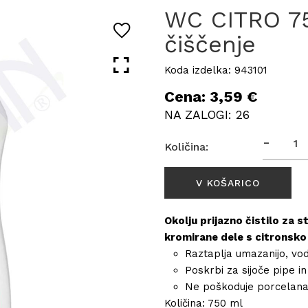
WC CITRO 75
čiščenje
Koda izdelka: 943101
Cena: 3,59 €
NA ZALOGI: 26
-
Količina:
Okolju prijazno čistilo za s
kromirane dele s citronsko 
Raztaplja umazanijo, vo
Poskrbi za sijoče pipe i
Ne poškoduje porcelana,
Količina: 750 ml