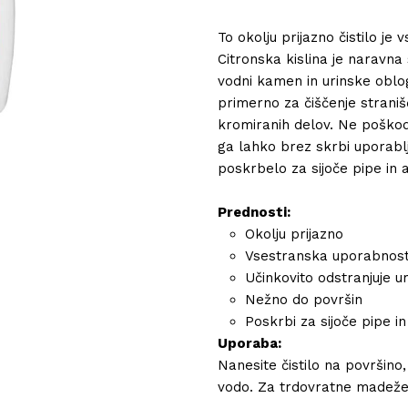
To okolju prijazno čistilo j
Citronska kislina je naravna 
vodni kamen in urinske obloge
primerno za čiščenje straniš
kromiranih delov. Ne poškod
ga lahko brez skrbi uporabl
poskrbelo za sijoče pipe in 
Prednosti:
Okolju prijazno
Vsestranska uporabnos
Učinkovito odstranjuje 
Nežno do površin
Poskrbi za sijoče pipe i
Uporaba:
Nanesite čistilo na površino,
vodo. Za trdovratne madeže