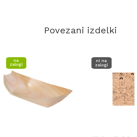
Povezani izdelki
na
ni na
zalogi
zalogi