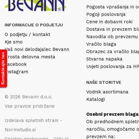
Pogosta vprašanja in o
Pogoji poslovanja
Cene in dobavni roki
INFORMACIJE O PODJETJU
Dostava in prevzem b
O podjetju / kontakt
Navodila ob prevzemu
Kje smo
Vračilo blaga
Vaš novi delodajalec Bevann
Obrazec za vračilo bl
Kontaktirajte nas
Prosta delovna mesta
Stvarna napaka
Facebook
Uvjeti poslovanja za 
Instagram
NAŠE STORITVE
Vodnik asortimana
© 2026 Bevann d.o.o.
Katalogi
Vse pravice pridržane
Osebni prevzem blaga
Izdelava spletnih strani -
Ob predhodnem splet
naročilu, omogočamo 
Normstudio.si
prevzem na: