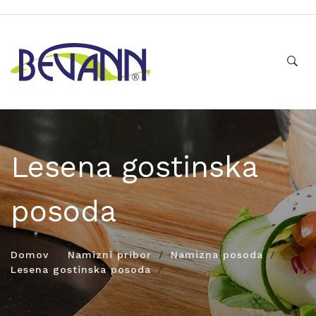
Lesena gostinska
posoda
Domov
Namizni pribor
Namizna posoda
Lesena gostinska posoda