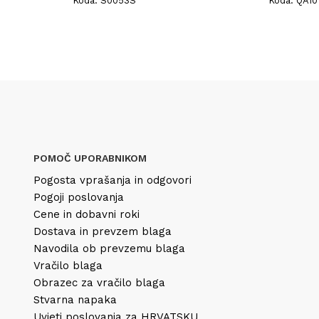
Koda: S0053S
Koda: QA10
POMOČ UPORABNIKOM
Pogosta vprašanja in odgovori
Pogoji poslovanja
Cene in dobavni roki
Dostava in prevzem blaga
Navodila ob prevzemu blaga
Vračilo blaga
Obrazec za vračilo blaga
Stvarna napaka
Uvjeti poslovanja za HRVATSKU