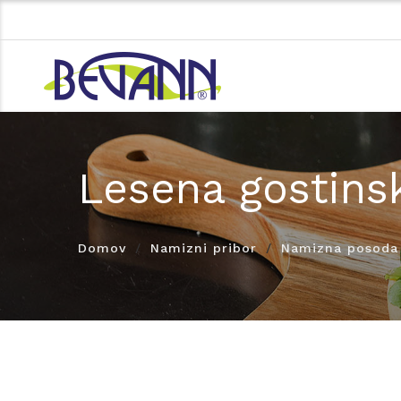
Lesena gostins
Domov
Namizni pribor
Namizna posoda