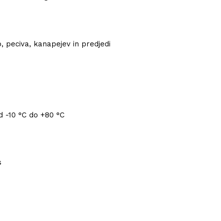
, peciva, kanapejev in predjedi
 -10 °C do +80 °C
s