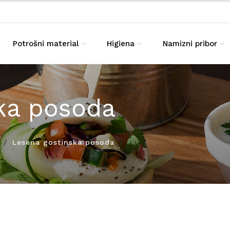
Potrošni material
Higiena
Namizni pribor
ka posoda
Lesena gostinska posoda