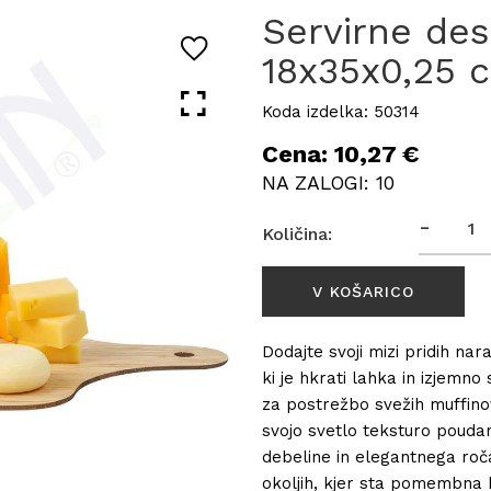
Servirne de
18x35x0,25 
Koda izdelka: 50314
Cena: 10,27 €
NA ZALOGI: 10
-
Količina:
Dodajte svoji mizi pridih na
ki je hkrati lahka in izjemn
za postrežbo svežih muffinov
svojo svetlo teksturo poudari
debeline in elegantnega roč
okoljih, kjer sta pomembna h