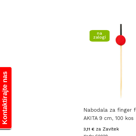
na
zalogi
Kontaktirajte nas
Nabodala za finger 
AKITA 9 cm, 100 kos
za Zavitek
3,11 €