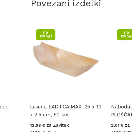
Povezani izdelki
na
na
zalogi
zalog
food
Lesena LADJICA MAXI 25 x 10
Nabodala
x 2.5 cm, 50 kos
PLOŠČAT
za Zavitek
za 
12,98 €
2,01 €