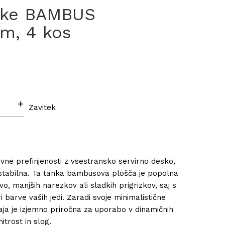
ske BAMBUS
cm, 4 kos
+
Zavitek
ravne prefinjenosti z vsestransko servirno desko,
o stabilna. Ta tanka bambusova plošča je popolna
o, manjših narezkov ali sladkih prigrizkov, saj s
 barve vaših jedi. Zaradi svoje minimalistične
aja je izjemno priročna za uporabo v dinamičnih
itrost in slog.