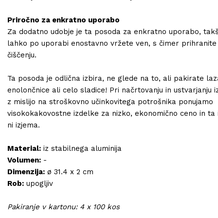
Priročno za enkratno uporabo
Za dodatno udobje je ta posoda za enkratno uporabo, takš
lahko po uporabi enostavno vržete ven, s čimer prihranite 
čiščenju.
Ta posoda je odlična izbira, ne glede na to, ali pakirate laz
enolončnice ali celo sladice! Pri načrtovanju in ustvarjanju 
z mislijo na stroškovno učinkovitega potrošnika ponujamo
visokokakovostne izdelke za nizko, ekonomično ceno in ta 
ni izjema.
Material:
iz stabilnega aluminija
Volumen:
-
Dimenzija:
ø 31.4 x 2 cm
Rob:
upogljiv
Pakiranje v kartonu: 4 x 100 kos