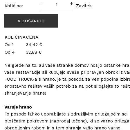
-
+
Količina:
Zavitek
KOLIČINA
CENA
Od 1
34,42 €
Od 4
32,88 €
Ne glede na to, ali vaše stranke domov nosijo ostanke hra
vaše restavracije ali kupujejo sveže pripravljen obrok iz v
FOOD TRUCK-a s hrano, je ta posoda za ven popolna izbir
enostavno rešitev vaših potreb za na pot si oglejte to reši
shranjevanje hrane!
Varuje hrano
To posodo lahko uporabljate z združljivim prilegajočim se
ploščatim pokrovom (naprodaj ločeno), ki se varno prilega
obrobljenim robom in s tem ohranja vašo hrano varno.