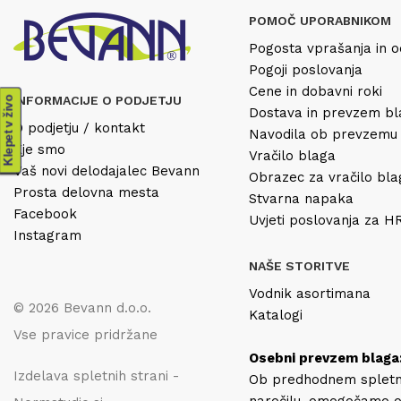
POMOČ UPORABNIKOM
Pogosta vprašanja in o
Pogoji poslovanja
Cene in dobavni roki
INFORMACIJE O PODJETJU
Klepet v živo
Dostava in prevzem b
O podjetju / kontakt
Navodila ob prevzemu
Kje smo
Vračilo blaga
Vaš novi delodajalec Bevann
Obrazec za vračilo bl
Prosta delovna mesta
Stvarna napaka
Facebook
Uvjeti poslovanja za 
Instagram
NAŠE STORITVE
Vodnik asortimana
© 2026 Bevann d.o.o.
Katalogi
Vse pravice pridržane
Osebni prevzem blaga
Izdelava spletnih strani -
Ob predhodnem splet