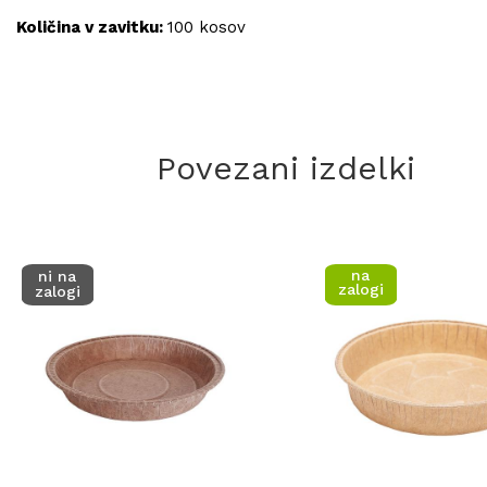
Količina v zavitku:
100 kosov
Povezani izdelki
na
ni na
zalogi
zalogi