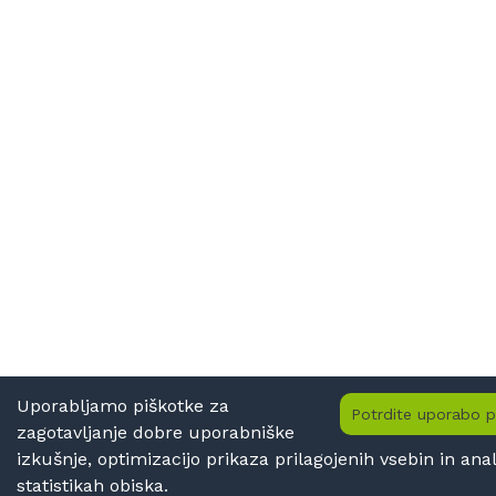
Uporabljamo piškotke za
Potrdite uporabo p
zagotavljanje dobre uporabniške
izkušnje, optimizacijo prikaza prilagojenih vsebin in anal
statistikah obiska.